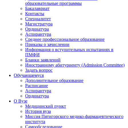
образовательные программы
Бакалавриат
Контакты
Специалитет
Магистратура
Ординатура
Аспирантура
Среднее профессиональное образование
Приказы о зачислении
Информация о вступительных испытаниях в
ПМФИ
Бланки заявлений
Иностранному абитуриенту (Admission Committee)
Задать вопрос
Обучающемуся
Дополнительное образование
Расписание
Аспирантура
Ординатура
О Вузе
Медицинский пункт
История вуза
Миссия Пятигорского медико-фармацевтического
института
Самообследование