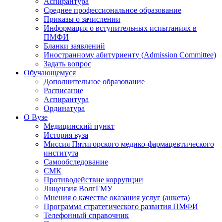
Аспирантура
Среднее профессиональное образование
Приказы о зачислении
Информация о вступительных испытаниях в
ПМФИ
Бланки заявлений
Иностранному абитуриенту (Admission Committee)
Задать вопрос
Обучающемуся
Дополнительное образование
Расписание
Аспирантура
Ординатура
О Вузе
Медицинский пункт
История вуза
Миссия Пятигорского медико-фармацевтического
института
Самообследование
СМК
Противодействие коррупции
Лицензия ВолгГМУ
Мнения о качестве оказания услуг (анкета)
Программа стратегического развития ПМФИ
Телефонный справочник