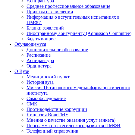
Аспирантура
Среднее профессиональное образование
Приказы о зачислении
Информация о вступительных испытаниях в
ПМФИ
Бланки заявлений
Иностранному абитуриенту (Admission Committee)
Задать вопрос
Обучающемуся
Дополнительное образование
Расписание
Аспирантура
Ординатура
О Вузе
Медицинский пункт
История вуза
Миссия Пятигорского медико-фармацевтического
института
Самообследование
СМК
Противодействие коррупции
Лицензия ВолгГМУ
Мнения о качестве оказания услуг (анкета)
Программа стратегического развития ПМФИ
Телефонный справочник