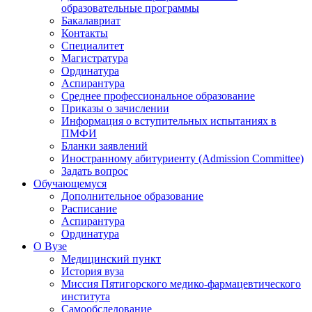
образовательные программы
Бакалавриат
Контакты
Специалитет
Магистратура
Ординатура
Аспирантура
Среднее профессиональное образование
Приказы о зачислении
Информация о вступительных испытаниях в
ПМФИ
Бланки заявлений
Иностранному абитуриенту (Admission Committee)
Задать вопрос
Обучающемуся
Дополнительное образование
Расписание
Аспирантура
Ординатура
О Вузе
Медицинский пункт
История вуза
Миссия Пятигорского медико-фармацевтического
института
Самообследование