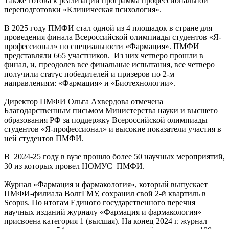
Также готова к реализации программа профессиональной
переподготовки «Клиническая психология».
В 2025 году ПМФИ стал одной из 4 площадок в стране для
проведения финала Всероссийской олимпиады студентов «Я-
профессионал» по специальности «Фармация». ПМФИ
представляли 665 участников. Из них четверо прошли в
финал, и, преодолев все финальные испытания, все четверо
получили статус победителей и призеров по 2-м
направлениям: «Фармация» и «Биотехнологии».
Директор ПМФИ Ольга Ахвердова отмечена
Благодарственным письмом Министерства науки и высшего
образования РФ за поддержку Всероссийской олимпиады
студентов «Я-профессионал» и высокие показатели участия в
ней студентов ПМФИ.
В 2024-25 году в вузе прошло более 50 научных мероприятий,
30 из которых провел НОМУС ПМФИ.
Журнал «Фармация и фармакология», который выпускает
ПМФИ-филиала ВолгГМУ, сохранил свой 2-й квартиль в
Scopus. По итогам Единого государственного перечня
научных изданий журналу «Фармация и фармакология»
присвоена категория 1 (высшая). На конец 2024 г. журнал