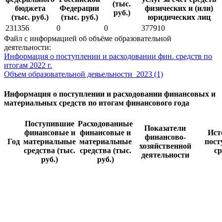
(тыс.
бюджета
Федерации
физических и (или)
руб.)
(тыс. руб.)
(тыс. руб.)
юридических лиц
231356
0
0
377910
Файл с информацией об объёме образовательной
деятельности:
Информация о поступлении и расходовании фин. средств по
итогам 2022 г.
Объем образовательной деяьельности_2023 (1)
Информация о поступлении и расходовании финансовых и
материальных средств по итогам финансового года
Поступившие
Расходованные
Показатели
финансовые и
финансовые и
Ист
финансово-
Год
материальные
материальные
пост
хозяйственной
средства (тыс.
средства (тыс.
ср
деятельности
руб.)
руб.)