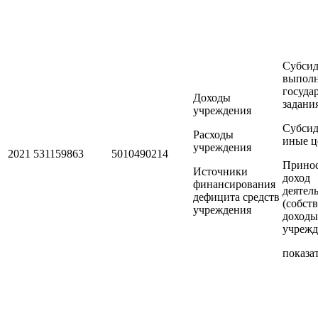
Субсид
выпол
госуда
Доходы
задани
учреждения
Субсид
Расходы
иные ц
учреждения
2021
531159863
5010490214
Прино
Источники
доход
финансирования
деятел
дефицита средств
(собст
учреждения
доходы
учрежд
показат