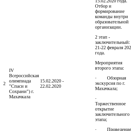
15.02.2020 года.
Отбор и
формирование
команды внутри
образовательной
организации.
2 этап -
заключительный:
21-22 февраля 20
года.
Мероприятия
второго этапа:
IV
Всероссийская
· Обзорная
олимпиада
15.02.2020 -
экскурсия по г.
2
"Спаси и
22.02.2020
Махачкала;
Сохрани") г.
Махачкала
·
Торжественное
открытие
заключительного
этапа;
· Проведени