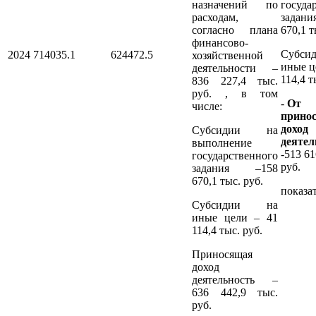
назначений по
госуда
расходам,
задани
согласно плана
670,1 т
финансово-
Субсид
2024
714035.1
624472.5
хозяйственной
иные ц
деятельности –
114,4 т
836 227,4 тыс.
руб. , в том
-
От
числе:
прино
доход
Субсидии на
деятел
выполнение
-513 61
государственного
руб.
задания –158
670,1 тыс. руб.
показат
Субсидии на
иные цели – 41
114,4 тыс. руб.
Приносящая
доход
деятельность –
636 442,9 тыс.
руб.