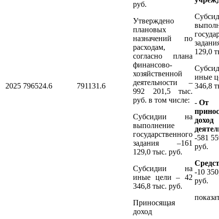
руб.
Субсид
Утверждено
выпол
плановых
госуда
назначений по
задани
расходам,
129,0 т
согласно плана
финансово-
Субсид
хозяйственной
иные ц
деятельности –
2025
796524.6
791131.6
346,8 т
992 201,5 тыс.
руб. в том числе:
-
От
прино
Субсидии на
доход
выполнение
деятел
государственного
-581 55
задания –161
руб.
129,0 тыс. руб.
Средс
Субсидии на
-10 350
иные цели – 42
руб.
346,8 тыс. руб.
показат
Приносящая
доход