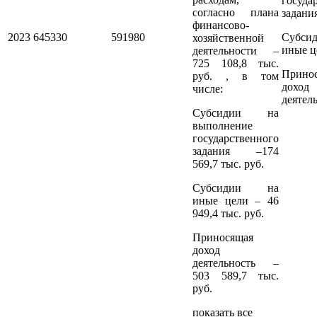
госуда
согласно плана
задани
финансово-
2023
645330
591980
Субсид
хозяйственной
иные ц
деятельности –
725 108,8 тыс.
Прино
руб. , в том
доход
числе:
деятел
Субсидии на
выполнение
государственного
задания –174
569,7 тыс. руб.
Субсидии на
иные цели – 46
949,4 тыс. руб.
Приносящая
доход
деятельность –
503 589,7 тыс.
руб.
показать все