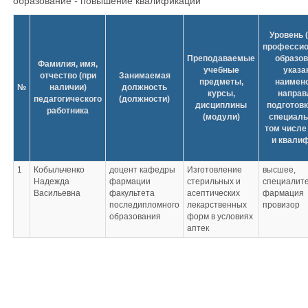
образование - повышение квалификации
Уровень 
профессио
Преподаваемые
образов
Фамилия, имя,
учебные
указа
отчество (при
Занимаемая
предметы,
наимен
№
наличии)
должность
курсы,
направ
педагогического
(должности)
дисциплины
подготовк
работника
(модули)
специаль
том числе
и квали
1
Кобыльченко
доцент кафедры
Изготовление
высшее,
Надежда
фармации
стерильных и
специалит
Васильевна
факультета
асептических
фармация
последипломного
лекарственных
провизор
образования
форм в условиях
аптек