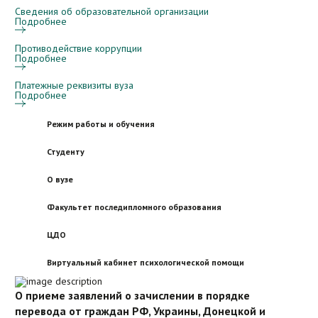
Сведения об образовательной организации
Подробнее
Противодействие коррупции
Подробнее
Платежные реквизиты вуза
Подробнее
Режим работы и обучения
Студенту
О вузе
Факультет последипломного образования
ЦДО
Виртуальный кабинет психологической помощи
Список чётных и нечётных недель
Дополнительное профессиональное образование
Центр дополнительного образования и
Виртуальный кабинет психологической помощи
О приеме заявлений о зачислении в порядке
О вузе
Учебный портал E-learning
медицинских и фармацевтических специалистов
профориентационной работы
Очные психологические консультации (с использованием
перевода
Пятигорский медико-фармацевтический институт, как
от граждан РФ, Украины, Донецкой и
Повышение квалификации
Все программы разработаны в соответствии с
дистанционных технологий)
Выпускнику