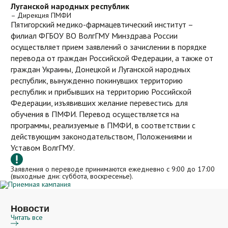
Подробнее
Луганской народных республик
правопреемник Пятигорской государственной
Студентам очного отделения
требованиями профессиональных стандартов,
Время работы: пятница с 18:00 — 20:00 (платформа
– Дирекция ПМФИ
фармацевтической академии, является признанным
Расписание, материалы для скачивания, текущая
нормативной базой министерства здравоохранения и
Профессиональная переподготовка
Пятигорский медико-фармацевтический институт –
VooVMeeting)
успеваемость.
лидером фармацевтического образования России.
Подробнее
министерства образования Российской Федерации.
филиал ФГБОУ ВO ВолгГМУ Минздрава России
Авторитет вуза признан не только в России, но и за её
Специальность «Фармация»
Психолог invites you to a meeting on VooVMeeting
ПМФИ в:
осуществляет прием заявлений о зачислении в порядке
Для специалистов с высшим и средним
пределами.
Meeting Topic: Психологическая служба
перевода от граждан Российской Федерации, а также от
профессиональным фармацевтическим и медицинским
Ахвердова Ольга Альбертовна
Специальнось «Медицинская биохимия»
Meeting Time: 2022/3/18 17:00-19:00 (GMT+03:00)
Директор, доктор психологических наук, кандидат медицинских
граждан Украины, Донецкой и Луганской народных
образованием:
наук
Moscow Standard Time - Moscow Recurrence:Every Fri
республик, вынужденно покинувших территорию
Специальность «Стоматология»
Click the link to join the meeting or to add it to your
Провизоров;
Подробнее
республик и прибывших на территорию Российской
meeting list:
https://voovmeeting.com/dm/9LrpICRwUcOT
Фармацевтов;
Специальность «Лечебное дело»
Федерации, изъявивших желание перевестись для
#VooVMeeting: 818-0338-2767 Meeting Password: 12345
Врачей;
обучения в ПМФИ. Перевод осуществляется на
Attendees: Психолог
Специальность «Менеджмент ЗО»
Среднего медицинского персонала;
программы, реализуемые в ПМФИ, в соответствии с
Заочные психологические консультации
действующим законодательством, Положениями и
Специальность «Общественное здравоохранение»
e-mail:
ovz@pmedpharm.ru
Подробнее
Уставом ВолгГМУ.
Подробнее
Специальность «СПО Фармация»
Заявления о переводе принимаются ежедневно с 9:00 до 17:00
(выходные дни: суббота, воскресенье).
Специальность «СПО Стоматология»
ГИА
Новости
Читать все