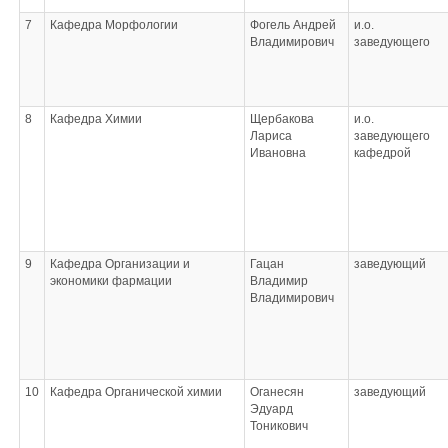
7
Кафедра Морфологии
Фогель Андрей
и.о.
Владимирович
заведующего
8
Кафедра Химии
Щербакова
и.о.
Лариса
заведующего
Ивановна
кафедрой
9
Кафедра Организации и
Гацан
заведующий
экономики фармации
Владимир
Владимирович
10
Кафедра Органической химии
Оганесян
заведующий
Эдуард
Тоникович