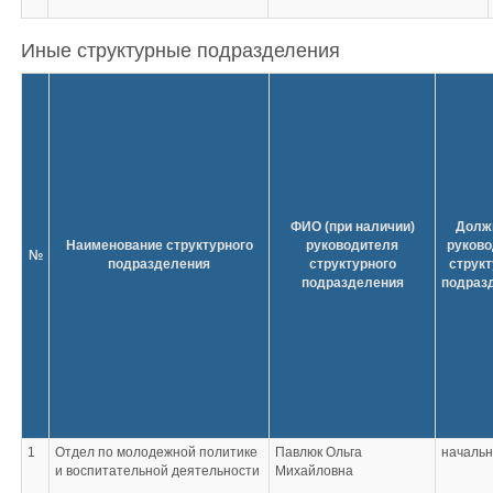
Иные структурные подразделения
ФИО (при наличии)
Долж
Наименование структурного
руководителя
руково
№
подразделения
структурного
структ
подразделения
подраз
1
Отдел по молодежной политике
Павлюк Ольга
начальн
и воспитательной деятельности
Михайловна