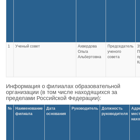
1
Ученый совет
Ахвердова
Председатель
3
Ольга
ученого
П
Альбертовна
совета
п
К
Информация о филиалах образовательной
организации (в том числе находящихся за
пределами Российской Федерации):
№
Наименование
Дата
Руководитель
Должность
Адр
филиала
основания
руководителя
мес
нах