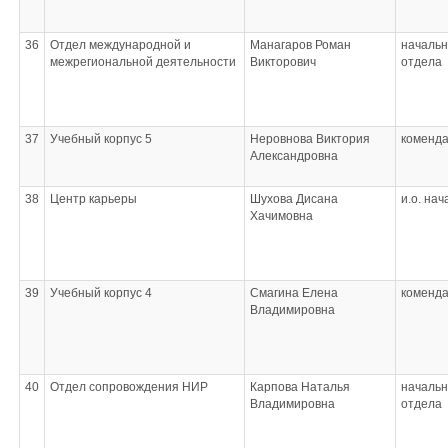
36
Отдел международной и
Манагаров Роман
начальн
межрегиональной деятельности
Викторович
отдела
37
Учебный корпус 5
Неровнова Виктория
коменд
Александровна
38
Центр карьеры
Шухова Дисана
и.о. на
Хачимовна
39
Учебный корпус 4
Смагина Елена
коменд
Владимировна
40
Отдел сопровождения НИР
Карпова Наталья
начальн
Владимировна
отдела