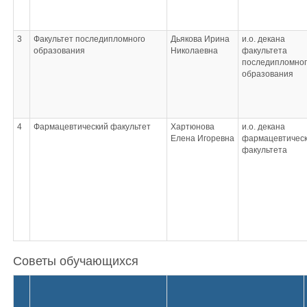
3
Факультет последипломного
Дьякова Ирина
и.о. декана
образования
Николаевна
факультета
последипломног
образования
4
Фармацевтический факультет
Хартюнова
и.о. декана
Елена Игоревна
фармацевтическ
факультета
Советы обучающихся