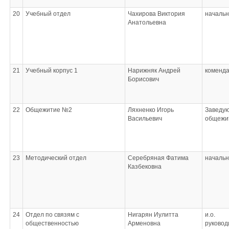
20
Учебный отдел
Чахирова Виктория
начальн
Анатольевна
21
Учебный корпус 1
Нарижняк Андрей
коменд
Борисович
22
Общежитие №2
Ляхненко Игорь
Заведу
Васильевич
общежи
23
Методический отдел
Серебряная Фатима
начальн
Казбековна
24
Отдел по связям с
Нигарян Иулитта
и.о.
общественностью
Арменовна
руковод