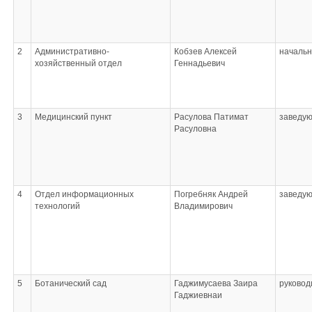
2
Административно-
Кобзев Алексей
начальн
хозяйственный отдел
Геннадьевич
3
Медицинский пункт
Расулова Патимат
заведу
Расуловна
4
Отдел информационных
Погребняк Андрей
заведу
технологий
Владимирович
5
Ботанический сад
Гаджимусаева Заира
руковод
Гаджиевнаи