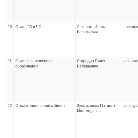
10
Отдел ГО и ЧС
Ляхненко Игорь
начальн
Васильевич
11
Отдел инклюзивного
Саградян Гаянэ
и.о. на
образования
Валерьевна
12
Стоматологический кабинет
Зулпукарова Патимат
заведу
Магомедовна