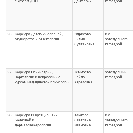
с курсом ДПО
Доккаевич
кафедрой
26
Кафедра Детских болезней,
Идрисова
и.о.
акушерства и гинекологии
Лилия
заведующего
Султановна
кафедрой
27
Кафедра Психиатрии,
Теммоева
заведующий
наркологии и неврологии с
Лейла
кафедрой
курсом медицинской психологии
Азретовна
28
Кафедра Инфекционных
Каюкова
и.о.
болезней и
Светлана
заведующего
дерматовенерологии
Ивановна
кафедрой