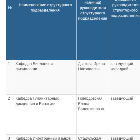
наличии)
Наименование структурного
руководителя
№
руководителя
подразделения
структурного
структурного
подразделения
подразделения
1
Кафедра Биологии и
Дьякова Ирина
заведующий
физиологии
Николаевна
кафедрой
2
Кафедра Гуманитарных
Говердовская
заведующий
дисциплин и Биоэтики
Елена
Валентиновна
3
Кафедра Иностранных языков
Стадульская
заведующий