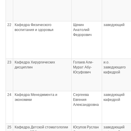
22
Кафедра Физического
Щекин
заведующий
воспитания и здоровья
Анатолий
Федорович
23
Кафедра Хирургических
Голаев Али-
и.о.
дисциплин
Мурат Абу-
заведующего
Юсуфович
кафедрой
24
Кафедра Менеджмента и
Сергеева
заведующий
экономики
Евгения
кафедрой
Александровна
25
Кафедра Детской стоматологии
Юсупов Руслан
заведующий