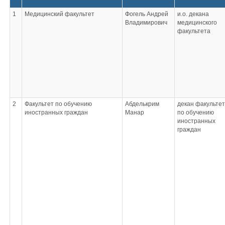
1
Медицинский факультет
Фогель Андрей
и.о. декана
Владимирович
медицинского
факультета
2
Факультет по обучению
Абделькрим
декан факульте
иностранных граждан
Манар
по обучению
иностранных
граждан