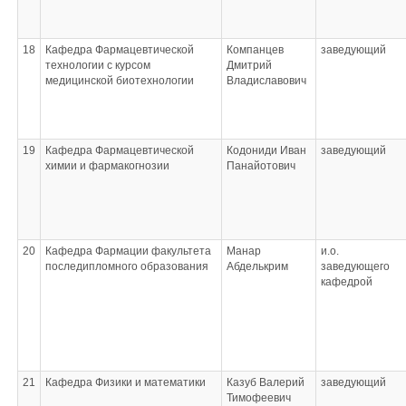
18
Кафедра Фармацевтической
Компанцев
заведующий
технологии с курсом
Дмитрий
медицинской биотехнологии
Владиславович
19
Кафедра Фармацевтической
Кодониди Иван
заведующий
химии и фармакогнозии
Панайотович
20
Кафедра Фармации факультета
Манар
и.о.
последипломного образования
Абделькрим
заведующего
кафедрой
21
Кафедра Физики и математики
Казуб Валерий
заведующий
Тимофеевич