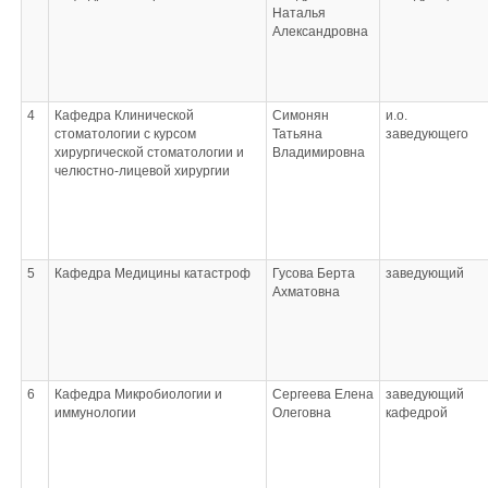
Наталья
Александровна
4
Кафедра Клинической
Симонян
и.о.
стоматологии с курсом
Татьяна
заведующего
хирургической стоматологии и
Владимировна
челюстно-лицевой хирургии
5
Кафедра Медицины катастроф
Гусова Берта
заведующий
Ахматовна
6
Кафедра Микробиологии и
Сергеева Елена
заведующий
иммунологии
Олеговна
кафедрой