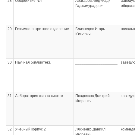
28
Общежитие №4
Абакаров Абдулкади
Заведу
Гаджимурадович
общежи
29
Режимно-секретное отделение
Близнецов Игорь
начальн
Юльевич
30
Научная библиотека
____________________
заведу
31
Лаборатория живых систем
Поздняков Дмитрий
заведу
Игоревич
32
Учебный корпус 2
Ляхненко Даниил
коменд
Игоревич