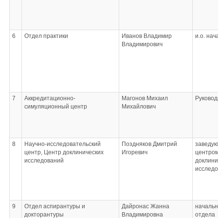
6
Отдел практики
Иванов Владимир
и.о. нач
Владимирович
7
Аккредитационно-
Магонов Михаил
Руковод
симуляционный центр
Михайлович
8
Научно-исследовательский
Поздняков Дмитрий
заведу
центр, Центр доклинических
Игоревич
центро
исследований
доклини
исслед
9
Отдел аспирантуры и
Дайронас Жанна
начальн
докторантуры
Владимировна
отдела