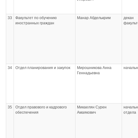
33
Факультет по обучению
Манар Абделькрим
декан
иностранных граждан
факульт
34
Отдел планирования и закупок
Мирошникова Анна
начальн
Геннадьевна
35
Отдел правового и кадрового
Микаелян Сурен
начальн
обеспечения
Амаякович
отдела