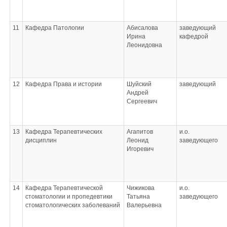
11
Кафедра Патологии
Абисалова
заведующий
Ирина
кафедрой
Леонидовна
12
Кафедра Права и истории
Шуйский
заведующий
Андрей
Сергеевич
13
Кафедра Терапевтических
Агапитов
и.о.
дисциплин
Леонид
заведующего
Игоревич
14
Кафедра Терапевтической
Чижикова
и.о.
стоматологии и пропедевтики
Татьяна
заведующего
стоматологических заболеваний
Валерьевна