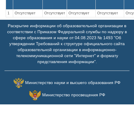
1
Отсутствует
Отсутствует
Отсутствует
Отсутствует
Отсу
Информация о представительствах
Раскрытие информации об образовательной организации в
образовательной организации (в том числе
соответствии с Приказом Федеральной службы по надзору в
находящихся за пределами Российской
сфере образования и науки от 04.08.2023 № 1493 "Об
Федерации):
утверждении Требований к структуре официального сайта
образовательной организации в информационно-
№
Наименование
Дата
Руководитель
Должность
телекоммуникационной сети "Интернет" и формату
представительства
основания
руководителя
представления информации".
Министерство науки и высшего образования РФ
1
Отсутствует
Отсутствует
Отсутствует
Отсутствует
Министерство просвещения РФ