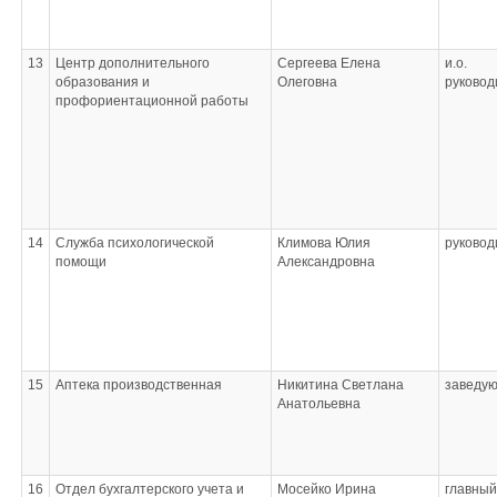
13
Центр дополнительного
Сергеева Елена
и.о.
образования и
Олеговна
руковод
профориентационной работы
14
Служба психологической
Климова Юлия
руковод
помощи
Александровна
15
Аптека производственная
Никитина Светлана
заведу
Анатольевна
16
Отдел бухгалтерского учета и
Мосейко Ирина
главный