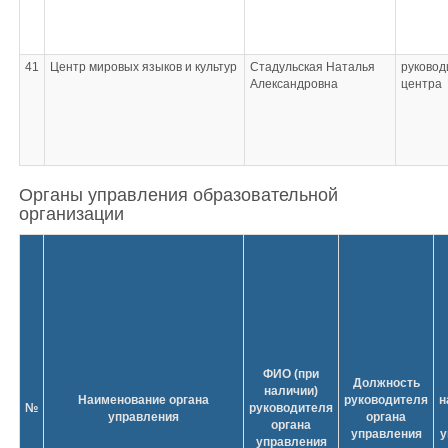
41
Центр мировых языков и культур
Стадульская Наталья
руковод
Александровна
центра
Органы управления образовательной
организации
ФИО (при
Должность
наличии)
Наименование органа
руководителя
н
№
руководителя
управления
органа
органа
управления
у
управления