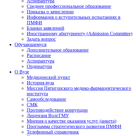
Аспирантура
Среднее профессиональное образование
Приказы о зачислении
Информация о вступительных испытаниях в
ПМФИ
Бланки заявлений
Иностранному абитуриенту (Admission Committee)
Задать вопрос
Обучающемуся
Дополнительное образование
Расписание
Аспирантура
Ординатура
О Вузе
Медицинский пункт
История вуза
Миссия Пятигорского медико-фармацевтического
института
Самообследование
СМК
Противодействие коррупции
Лицензия ВолгГМУ
Мнения о качестве оказания услуг (анкета)
Программа стратегического развития ПМФИ
Телефонный справочник