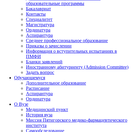
образовательные программы
Бакалавриат
Контакты
Специалитет
Магистратура
Ординатура
Аспирантура
Среднее профессиональное образование
Приказы о зачислении
Информация о вступительных испытаниях в
ПМФИ
Бланки заявлений
Иностранному абитуриенту (Admission Committee)
Задать вопрос
Обучающемуся
Дополнительное образование
Расписание
Аспирантура
Ординатура
О Вузе
Медицинский пункт
История вуза
Миссия Пятигорского медико-фармацевтического
института
Самообследование