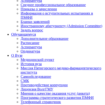
Аспирантура
Среднее профессиональное образование
Приказы о зачислении
Информация о вступительных испытаниях в
ПМФИ
Бланки заявлений
Иностранному абитуриенту (Admission Committee)
Задать вопрос
Обучающемуся
Дополнительное образование
Расписание
Аспирантура
Ординатура
О Вузе
Медицинский пункт
История вуза
Миссия Пятигорского медико-фармацевтического
института
Самообследование
СМК
Противодействие коррупции
Лицензия ВолгГМУ
Мнения о качестве оказания услуг (анкета)
Программа стратегического развития ПМФИ
Телефонный справочник