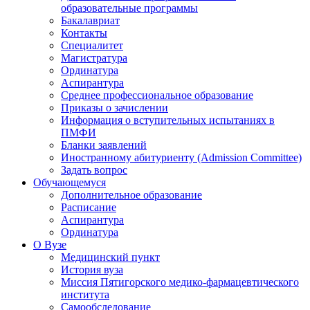
образовательные программы
Бакалавриат
Контакты
Специалитет
Магистратура
Ординатура
Аспирантура
Среднее профессиональное образование
Приказы о зачислении
Информация о вступительных испытаниях в
ПМФИ
Бланки заявлений
Иностранному абитуриенту (Admission Committee)
Задать вопрос
Обучающемуся
Дополнительное образование
Расписание
Аспирантура
Ординатура
О Вузе
Медицинский пункт
История вуза
Миссия Пятигорского медико-фармацевтического
института
Самообследование