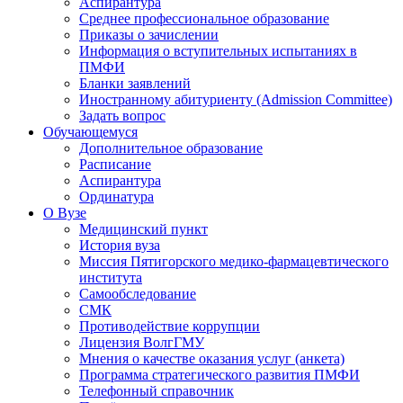
Аспирантура
Среднее профессиональное образование
Приказы о зачислении
Информация о вступительных испытаниях в
ПМФИ
Бланки заявлений
Иностранному абитуриенту (Admission Committee)
Задать вопрос
Обучающемуся
Дополнительное образование
Расписание
Аспирантура
Ординатура
О Вузе
Медицинский пункт
История вуза
Миссия Пятигорского медико-фармацевтического
института
Самообследование
СМК
Противодействие коррупции
Лицензия ВолгГМУ
Мнения о качестве оказания услуг (анкета)
Программа стратегического развития ПМФИ
Телефонный справочник