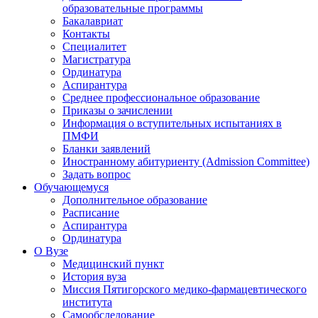
образовательные программы
Бакалавриат
Контакты
Специалитет
Магистратура
Ординатура
Аспирантура
Среднее профессиональное образование
Приказы о зачислении
Информация о вступительных испытаниях в
ПМФИ
Бланки заявлений
Иностранному абитуриенту (Admission Committee)
Задать вопрос
Обучающемуся
Дополнительное образование
Расписание
Аспирантура
Ординатура
О Вузе
Медицинский пункт
История вуза
Миссия Пятигорского медико-фармацевтического
института
Самообследование