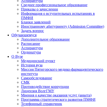
Аспирантура
Среднее профессиональное образование
Приказы о зачислении
Информация о вступительных испытаниях в
ПМФИ
Бланки заявлений
Иностранному абитуриенту (Admission Committee)
Задать вопрос
Обучающемуся
Дополнительное образование
Расписание
Аспирантура
Ординатура
О Вузе
Медицинский пункт
История вуза
Миссия Пятигорского медико-фармацевтического
института
Самообследование
СМК
Противодействие коррупции
Лицензия ВолгГМУ
Мнения о качестве оказания услуг (анкета)
Программа стратегического развития ПМФИ
Телефонный справочник