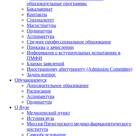
образовательные программы
Бакалавриат
Контакты
Специалитет
Магистратура
Ординатура
Аспирантура
Среднее профессиональное образование
Приказы о зачислении
Информация о вступительных испытаниях в
ПМФИ
Бланки заявлений
Иностранному абитуриенту (Admission Committee)
Задать вопрос
Обучающемуся
Дополнительное образование
Расписание
Аспирантура
Ординатура
О Вузе
Медицинский пункт
История вуза
Миссия Пятигорского медико-фармацевтического
института
Самообследование