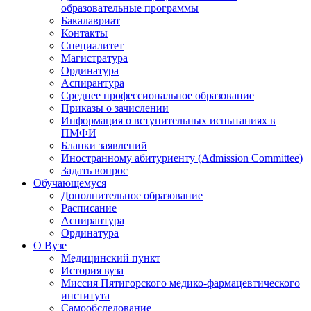
образовательные программы
Бакалавриат
Контакты
Специалитет
Магистратура
Ординатура
Аспирантура
Среднее профессиональное образование
Приказы о зачислении
Информация о вступительных испытаниях в
ПМФИ
Бланки заявлений
Иностранному абитуриенту (Admission Committee)
Задать вопрос
Обучающемуся
Дополнительное образование
Расписание
Аспирантура
Ординатура
О Вузе
Медицинский пункт
История вуза
Миссия Пятигорского медико-фармацевтического
института
Самообследование