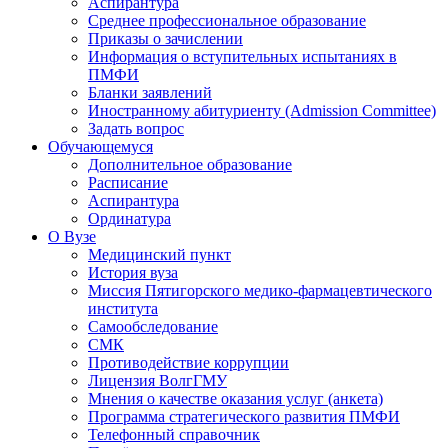
Аспирантура
Среднее профессиональное образование
Приказы о зачислении
Информация о вступительных испытаниях в
ПМФИ
Бланки заявлений
Иностранному абитуриенту (Admission Committee)
Задать вопрос
Обучающемуся
Дополнительное образование
Расписание
Аспирантура
Ординатура
О Вузе
Медицинский пункт
История вуза
Миссия Пятигорского медико-фармацевтического
института
Самообследование
СМК
Противодействие коррупции
Лицензия ВолгГМУ
Мнения о качестве оказания услуг (анкета)
Программа стратегического развития ПМФИ
Телефонный справочник