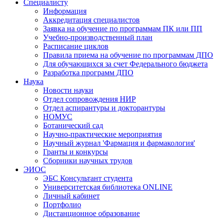
Специалисту
Информация
Аккредитация специалистов
Заявка на обучение по программам ПК или ПП
Учебно-производственный план
Расписание циклов
Правила приема на обучение по программам ДПО
Для обучающихся за счет Федерального бюджета
Разработка программ ДПО
Наука
Новости науки
Отдел сопровождения НИР
Отдел аспирантуры и докторантуры
НОМУС
Ботанический сад
Научно-практические мероприятия
Научный журнал 'Фармация и фармакология'
Гранты и конкурсы
Сборники научных трудов
ЭИОС
ЭБС Консультант студента
Университетская библиотека ONLINE
Личный кабинет
Портфолио
Дистанционное образование