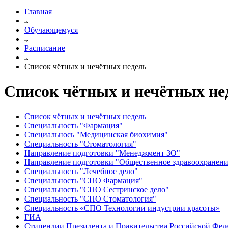
Главная
Обучающемуся
Расписание
Список чётных и нечётных недель
Список чётных и нечётных не
Список чётных и нечётных недель
Специальность "Фармация"
Специальнось "Медицинская биохимия"
Специальность "Стоматология"
Направление подготовки "Менеджмент ЗО"
Направление подготовки "Общественное здравоохранени
Специальность "Лечебное дело"
Специальность "СПО Фармация"
Специальность "СПО Сестринское дело"
Специальность "СПО Стоматология"
Специальность «СПО Технологии индустрии красоты»
ГИА
Стипендии Президента и Правительства Российской Фед