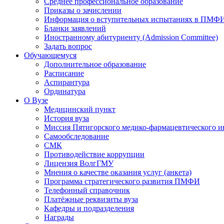
Среднее профессиональное образование
Приказы о зачислении
Информация о вступительных испытаниях в ПМФ
Бланки заявлений
Иностранному абитуриенту (Admission Committee)
Задать вопрос
Обучающемуся
Дополнительное образование
Расписание
Аспирантура
Ординатура
О Вузе
Медицинский пункт
История вуза
Миссия Пятигорского медико-фармацевтического и
Самообследование
СМК
Противодействие коррупции
Лицензия ВолгГМУ
Мнения о качестве оказания услуг (анкета)
Программа стратегического развития ПМФИ
Телефонный справочник
Платёжные реквизиты вуза
Кафедры и подразделения
Награды