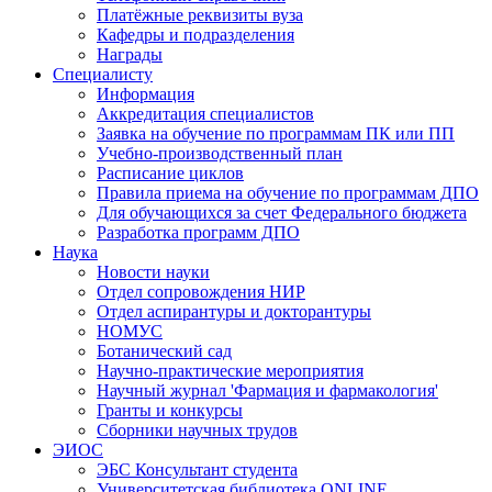
Платёжные реквизиты вуза
Кафедры и подразделения
Награды
Специалисту
Информация
Аккредитация специалистов
Заявка на обучение по программам ПК или ПП
Учебно-производственный план
Расписание циклов
Правила приема на обучение по программам ДПО
Для обучающихся за счет Федерального бюджета
Разработка программ ДПО
Наука
Новости науки
Отдел сопровождения НИР
Отдел аспирантуры и докторантуры
НОМУС
Ботанический сад
Научно-практические мероприятия
Научный журнал 'Фармация и фармакология'
Гранты и конкурсы
Сборники научных трудов
ЭИОС
ЭБС Консультант студента
Университетская библиотека ONLINE