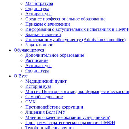
Магистратура
Ординатура
Аспирантура
Среднее профессиональное образование
Приказы о зачислении
Информация о вступительных испытаниях в ПМФ
Бланки заявлений
Иностранному абитуриенту (Admission Committee)
Задать вопрос
Обучающемуся
Дополнительное образование
Расписание
Аспирантура
Ординатура
О Вузе
Медицинский пункт
История вуза
Миссия Пятигорского медико-фармацевтического и
Самообследование
СМК
Противодействие коррупции
Лицензия ВолгГМУ
Мнения о качестве оказания услуг (анкета)
Программа стратегического развития ПМФИ
Телефонный справочник