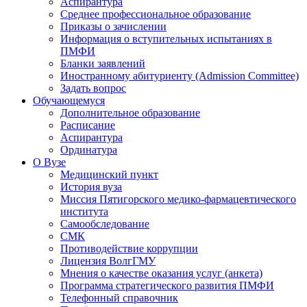
Аспирантура
Среднее профессиональное образование
Приказы о зачислении
Информация о вступительных испытаниях в
ПМФИ
Бланки заявлений
Иностранному абитуриенту (Admission Committee)
Задать вопрос
Обучающемуся
Дополнительное образование
Расписание
Аспирантура
Ординатура
О Вузе
Медицинский пункт
История вуза
Миссия Пятигорского медико-фармацевтического
института
Самообследование
СМК
Противодействие коррупции
Лицензия ВолгГМУ
Мнения о качестве оказания услуг (анкета)
Программа стратегического развития ПМФИ
Телефонный справочник