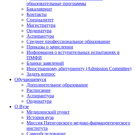
образовательные программы
Бакалавриат
Контакты
Специалитет
Магистратура
Ординатура
Аспирантура
Среднее профессиональное образование
Приказы о зачислении
Информация о вступительных испытаниях в
ПМФИ
Бланки заявлений
Иностранному абитуриенту (Admission Committee)
Задать вопрос
Обучающемуся
Дополнительное образование
Расписание
Аспирантура
Ординатура
О Вузе
Медицинский пункт
История вуза
Миссия Пятигорского медико-фармацевтического
института
Самообследование