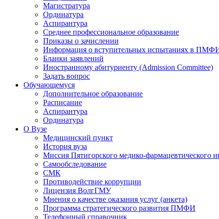
Магистратура
Ординатура
Аспирантура
Среднее профессиональное образование
Приказы о зачислении
Информация о вступительных испытаниях в ПМФ
Бланки заявлений
Иностранному абитуриенту (Admission Committee)
Задать вопрос
Обучающемуся
Дополнительное образование
Расписание
Аспирантура
Ординатура
О Вузе
Медицинский пункт
История вуза
Миссия Пятигорского медико-фармацевтического и
Самообследование
СМК
Противодействие коррупции
Лицензия ВолгГМУ
Мнения о качестве оказания услуг (анкета)
Программа стратегического развития ПМФИ
Телефонный справочник