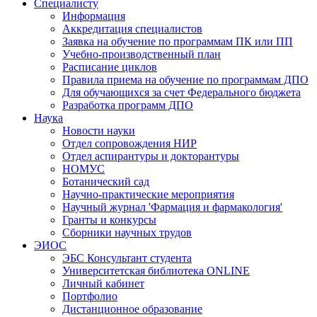
Специалисту
Информация
Аккредитация специалистов
Заявка на обучение по программам ПК или ПП
Учебно-производственный план
Расписание циклов
Правила приема на обучение по программам ДПО
Для обучающихся за счет Федерального бюджета
Разработка программ ДПО
Наука
Новости науки
Отдел сопровождения НИР
Отдел аспирантуры и докторантуры
НОМУС
Ботанический сад
Научно-практические мероприятия
Научный журнал 'Фармация и фармакология'
Гранты и конкурсы
Сборники научных трудов
ЭИОС
ЭБС Консультант студента
Университетская библиотека ONLINE
Личный кабинет
Портфолио
Дистанционное образование