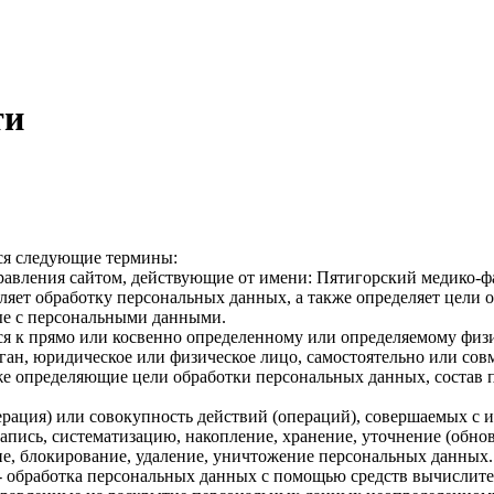
ти
ся следующие термины:
равления сайтом, действующие от имени: Пятигорский медико
ляет обработку персональных данных, а также определяет цели 
ые с персональными данными.
я к прямо или косвенно определенному или определяемому физи
ган, юридическое или физическое лицо, самостоятельно или сов
е определяющие цели обработки персональных данных, состав 
рация) или совокупность действий (операций), совершаемых с и
апись, систематизацию, накопление, хранение, уточнение (обнов
ние, блокирование, удаление, уничтожение персональных данных.
- обработка персональных данных с помощью средств вычислите