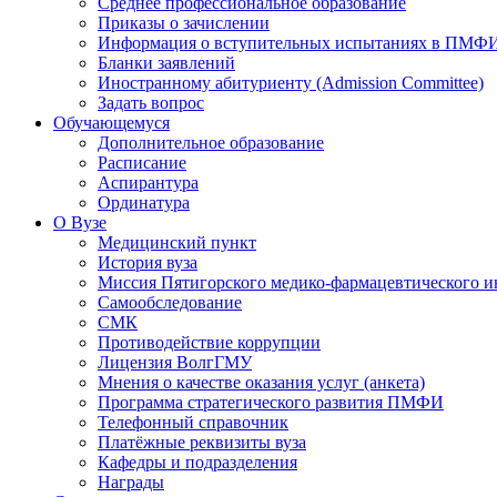
Среднее профессиональное образование
Приказы о зачислении
Информация о вступительных испытаниях в ПМФ
Бланки заявлений
Иностранному абитуриенту (Admission Committee)
Задать вопрос
Обучающемуся
Дополнительное образование
Расписание
Аспирантура
Ординатура
О Вузе
Медицинский пункт
История вуза
Миссия Пятигорского медико-фармацевтического и
Самообследование
СМК
Противодействие коррупции
Лицензия ВолгГМУ
Мнения о качестве оказания услуг (анкета)
Программа стратегического развития ПМФИ
Телефонный справочник
Платёжные реквизиты вуза
Кафедры и подразделения
Награды