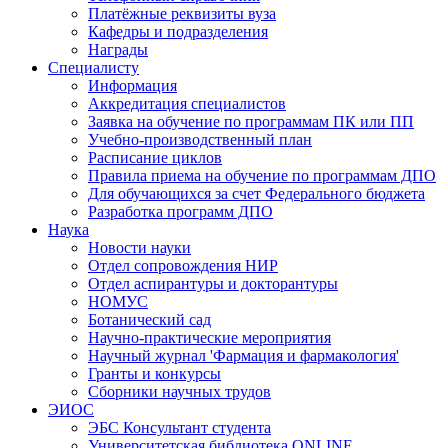
Платёжные реквизиты вуза
Кафедры и подразделения
Награды
Специалисту
Информация
Аккредитация специалистов
Заявка на обучение по программам ПК или ПП
Учебно-производственный план
Расписание циклов
Правила приема на обучение по программам ДПО
Для обучающихся за счет Федерального бюджета
Разработка программ ДПО
Наука
Новости науки
Отдел сопровождения НИР
Отдел аспирантуры и докторантуры
НОМУС
Ботанический сад
Научно-практические мероприятия
Научный журнал 'Фармация и фармакология'
Гранты и конкурсы
Сборники научных трудов
ЭИОС
ЭБС Консультант студента
Университетская библиотека ONLINE