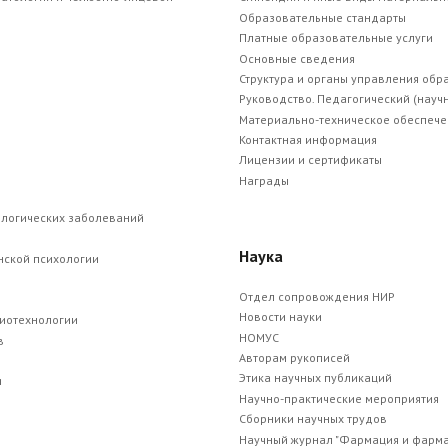
Образовательные стандарты
Платные образовательные услуги
Основные сведения
Структура и органы управления об
Руководство. Педагогический (науч
Материально-техническое обеспече
Контактная информация
Лицензии и сертификаты
Награды
ологических заболеваний
Наука
нской психологии
Отдел сопровождения НИР
Новости науки
биотехнологии
НОМУС
в
Авторам рукописей
Этика научных публикаций
и
Научно-практические мероприятия
Сборники научных трудов
Научный журнал "Фармация и фарма