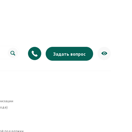
Задать вопрос
 335-20-07
ёмная директора
низации
вода)
ной поддержки