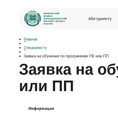
Абитуриенту
Главная
Довузовско
Специалисту
Договоры н
Заявка на обучение по программам ПК или ПП
Нормативны
Заявка на о
Дополнител
или ПП
Бакалавриа
Контакты
Специалите
Информация
Магистрату