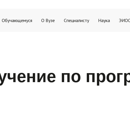
Обучающемуся
О Вузе
Специалисту
Наука
ЭИО
е образование
Дополнительное образование
Медицинский пункт
Информация
Аспирантура
Новости на
Ордин
Э
а обучение
Расписание
История вуза
Аккредитация специалистов
Ординатура
Отдел соп
Аспир
У
е документы и локальные акты
Миссия Пятигорского медико-фармацев
Заявка на обучение по прог
Отдел аспи
Средн
Л
бучение по про
ьные профессиональные образовательные программы
Самообследование
Учебно-производственный п
НОМУС
Прика
П
т
СМК
Ботаническ
Инфор
Противодействие коррупции
Бланк
т
Лицензия ВолгГМУ
Иност
ра
Задат