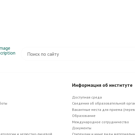
+7 (879)
Информация об институте
При
Доступная среда
боты
Сведения об образовательной орга
Вакантные места для приема (пере
Образование
Международное сотрудничество
Документы
матологии и челюстно-лицевой
Стипендии и иные виды материаль