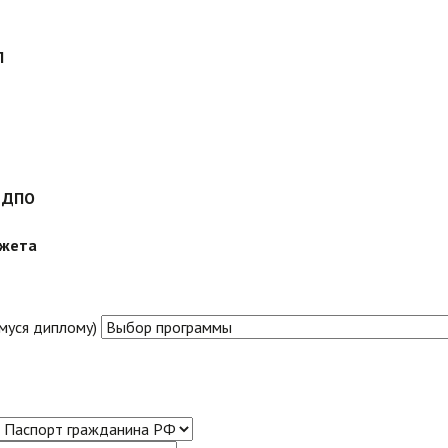
П
м ДПО
джета
муся диплому)