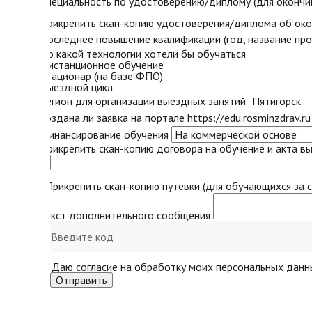
Специальность по удостоверению/диплому (для окончи
Прикрепить скан-копию удостоверения/диплома об ок
Последнее повышение квалификации (год, название пр
По какой технологии хотели бы обучаться
дистанционное обучение
стационар (на базе ФПО)
выездной цикл
Регион для организации выездных занятий
Создана ли заявка на портале https://edu.rosminzdrav.ru
Финансирование обучения
Прикрепить скан-копию договора на обучение и акта вы
«Прикрепить скан-копию путевки (для обучающихся за с
Текст дополнительного сообщения
Даю согласие на обработку моих персональных данн
Отправить