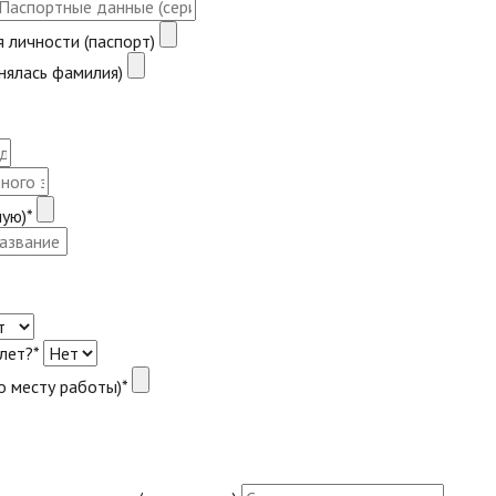
 личности (паспорт)
нялась фамилия)
ую)*
лет?*
о месту работы)*