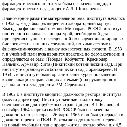
фармацевтического института была назначена кандидат
фармацевтических наук, доцент А.Л. Шинкаренко.
Планомерное развитие материальной базы института началось
с 1952 г., когда был расширен его лабораторный корпус.
Благодаря финансовой помощи Минздрава РСФСР институт
постепенно оснащался аппаратурой, необходимой для
проведения научных исследований по выделению природных
биологически активных соединений, по химическому и
физико-химическому анализу лекарственных средств. В 1953
г. в учебный план вуза вводится практика по фармакогнозии и
определяются её базы (Теберда, Кобулетти, Краснодар,
Нальчик, Армавир, Ялта (Никитский ботанический сад). При
институте организуется ботанический сад с оранжереей. В
1954 г. в институте были организованы курсы повышения
квалификации управляющих аптеками (под руководством
декана института, доцента Р.М. Середина).
В 1962 г. в институте вводится должность ректора института
(вместо директора). Институт начинает подготовку
специалистов для зарубежных стран. Доцент В.Г. Беликов 4
сентября 1964 г. приказом МЗ РСФСР был назначен на
должность и.о. ректора, а 26 марта 1965 г. он был утверждён в
должности ректора ПФИ. В этом же году институт перешёл
на новый учебный план с продолжительностью обучения 4,5