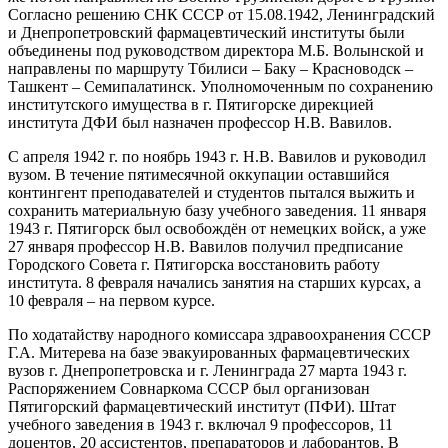
Согласно решению СНК СССР от 15.08.1942, Ленинградский
и Днепропетровский фармацевтический институты были
объединены под руководством директора М.Б. Волынской и
направлены по маршруту Тбилиси – Баку – Красноводск –
Ташкент – Семипалатинск. Уполномоченным по сохранению
институтского имущества в г. Пятигорске дирекцией
института ДФИ был назначен профессор Н.В. Вавилов.
С апреля 1942 г. по ноябрь 1943 г. Н.В. Вавилов и руководил
вузом. В течение пятимесячной оккупации оставшийся
контингент преподавателей и студентов пытался выжить и
сохранить материальную базу учебного заведения. 11 января
1943 г. Пятигорск был освобождён от немецких войск, а уже
27 января профессор Н.В. Вавилов получил предписание
Городского Совета г. Пятигорска восстановить работу
института. 8 февраля начались занятия на старших курсах, а
10 февраля – на первом курсе.
По ходатайству народного комиссара здравоохранения СССР
Г.А. Митерева на базе эвакуированных фармацевтических
вузов г. Днепропетровска и г. Ленинграда 27 марта 1943 г.
Распоряжением Совнаркома СССР был организован
Пятигорский фармацевтический институт (ПФИ). Штат
учебного заведения в 1943 г. включал 9 профессоров, 11
доцентов, 20 ассистентов, препараторов и лаборантов. В