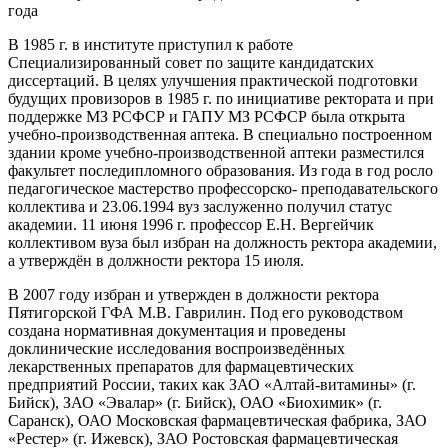
года
В 1985 г. в институте приступил к работе
Специализированный совет по защите кандидатских
диссертаций. В целях улучшения практической подготовки
будущих провизоров в 1985 г. по инициативе ректората и при
поддержке МЗ РСФСР и ГАПУ МЗ РСФСР была открыта
учебно-производственная аптека. В специально построенном
здании кроме учебно-производственной аптеки разместился
факультет последипломного образования. Из года в год росло
педагогическое мастерство профессорско- преподавательского
коллектива и 23.06.1994 вуз заслуженно получил статус
академии. 11 июня 1996 г. профессор Е.Н. Вергейчик
коллективом вуза был избран на должность ректора академии,
а утверждён в должности ректора 15 июля.
В 2007 году избран и утвержден в должности ректора
Пятигорской ГФА М.В. Гаврилин. Под его руководством
создана нормативная документация и проведены
доклинические исследования воспроизведённых
лекарственных препаратов для фармацевтических
предприятий России, таких как ЗАО «Алтай-витамины» (г.
Бийск), ЗАО «Эвалар» (г. Бийск), ОАО «Биохимик» (г.
Саранск), ОАО Московская фармацевтическая фабрика, ЗАО
«Рестер» (г. Ижевск), ЗАО Ростовская фармацевтическая