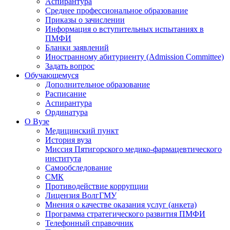
Аспирантура
Среднее профессиональное образование
Приказы о зачислении
Информация о вступительных испытаниях в
ПМФИ
Бланки заявлений
Иностранному абитуриенту (Admission Committee)
Задать вопрос
Обучающемуся
Дополнительное образование
Расписание
Аспирантура
Ординатура
О Вузе
Медицинский пункт
История вуза
Миссия Пятигорского медико-фармацевтического
института
Самообследование
СМК
Противодействие коррупции
Лицензия ВолгГМУ
Мнения о качестве оказания услуг (анкета)
Программа стратегического развития ПМФИ
Телефонный справочник