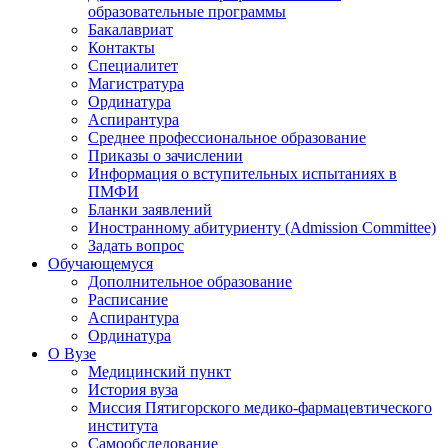
образовательные программы
Бакалавриат
Контакты
Специалитет
Магистратура
Ординатура
Аспирантура
Среднее профессиональное образование
Приказы о зачислении
Информация о вступительных испытаниях в
ПМФИ
Бланки заявлений
Иностранному абитуриенту (Admission Committee)
Задать вопрос
Обучающемуся
Дополнительное образование
Расписание
Аспирантура
Ординатура
О Вузе
Медицинский пункт
История вуза
Миссия Пятигорского медико-фармацевтического
института
Самообследование