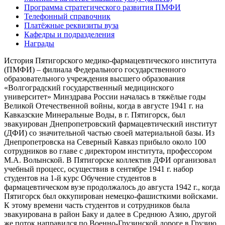
Программа стратегического развития ПМФИ
Телефонный справочник
Платёжные реквизиты вуза
Кафедры и подразделения
Награды
История Пятигорского медико-фармацевтического института
(ПМФИ) – филиала Федерального государственного
образовательного учреждения высшего образования
«Волгоградский государственный медицинского
университет» Минздрава России началась в тяжёлые годы
Великой Отечественной войны, когда в августе 1941 г. на
Кавказские Минеральные Воды, в г. Пятигорск, был
эвакуирован Днепропетровский фармацевтический институт
(ДФИ) со значительной частью своей материальной базы. Из
Днепропетровска на Северный Кавказ прибыло около 100
сотрудников во главе с директором института, профессором
М.А. Волынской. В Пятигорске коллектив ДФИ организовал
учебный процесс, осуществив в сентябре 1941 г. набор
студентов на 1-й курс Обучение студентов в
фармацевтическом вузе продолжалось до августа 1942 г., когда
Пятигорск был оккупирован немецко-фашисткими войсками.
К этому времени часть студентов и сотрудников была
эвакуирована в район Баку и далее в Среднюю Азию, другой
же поток направился по Военно-Грузинской дороге в Грузию.