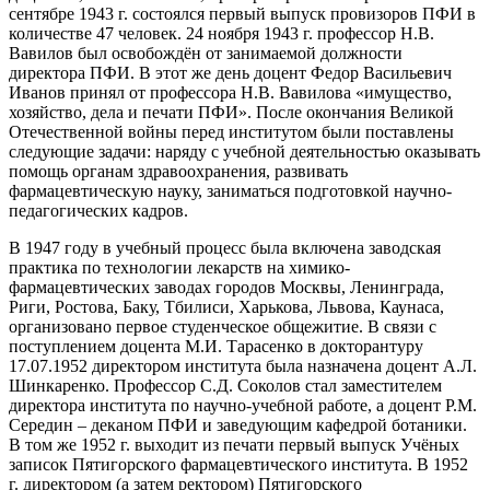
сентябре 1943 г. состоялся первый выпуск провизоров ПФИ в
количестве 47 человек. 24 ноября 1943 г. профессор Н.В.
Вавилов был освобождён от занимаемой должности
директора ПФИ. В этот же день доцент Федор Васильевич
Иванов принял от профессора Н.В. Вавилова «имущество,
хозяйство, дела и печати ПФИ». После окончания Великой
Отечественной войны перед институтом были поставлены
следующие задачи: наряду с учебной деятельностью оказывать
помощь органам здравоохранения, развивать
фармацевтическую науку, заниматься подготовкой научно-
педагогических кадров.
В 1947 году в учебный процесс была включена заводская
практика по технологии лекарств на химико-
фармацевтических заводах городов Москвы, Ленинграда,
Риги, Ростова, Баку, Тбилиси, Харькова, Львова, Каунаса,
организовано первое студенческое общежитие. В связи с
поступлением доцента М.И. Тарасенко в докторантуру
17.07.1952 директором института была назначена доцент А.Л.
Шинкаренко. Профессор С.Д. Соколов стал заместителем
директора института по научно-учебной работе, а доцент Р.М.
Середин – деканом ПФИ и заведующим кафедрой ботаники.
В том же 1952 г. выходит из печати первый выпуск Учёных
записок Пятигорского фармацевтического института. В 1952
г. директором (а затем ректором) Пятигорского