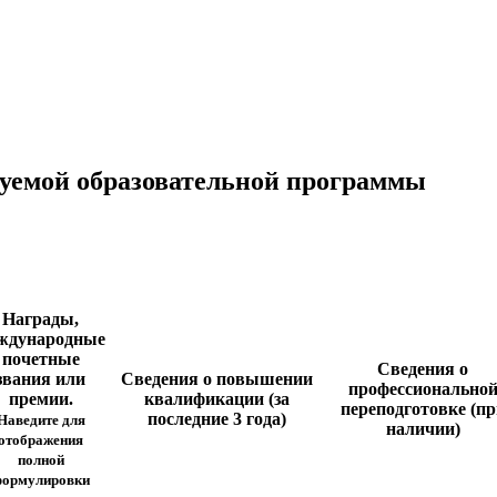
зуемой образовательной программы
Награды,
ждународные
почетные
Сведения о
звания или
Сведения о повышении
профессионально
премии.
квалификации (за
переподготовке (пр
последние 3 года)
Наведите для
наличии)
отображения
полной
ормулировки