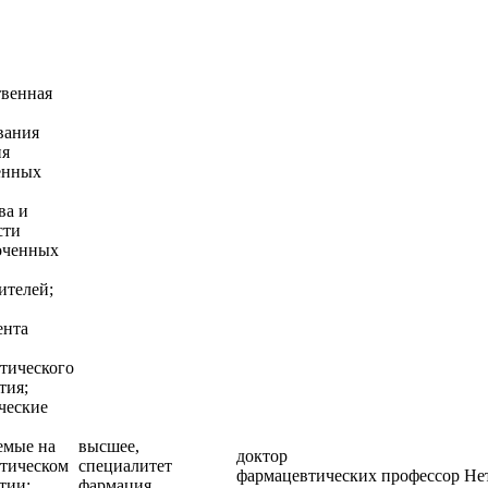
твенная
вания
ия
енных
ва и
сти
оченных
ителей;
ента
тического
тия;
ческие
емые на
высшее,
доктор
тическом
специалитет
фармацевтических
профессор
Не
тии;
фармация