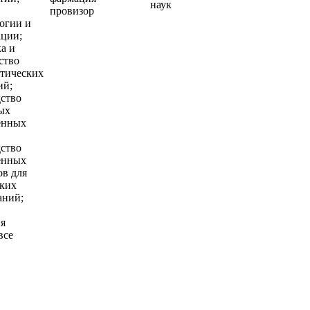
наук
провизор
огии и
ции;
а и
ство
тических
ий;
ство
ых
енных
ство
енных
ов для
ких
аний;
ия
все