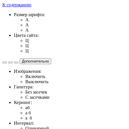
К содержанию
Размер шрифта:
A
A
A
Цвета сайта:
Ц
Ц
Ц
Дополнительно
Изображения:
Включить
Выключить
Ганитура:
Без засечек
С засечками
Кернинг:
aб
a б
a б
Интервал:
Одинарный