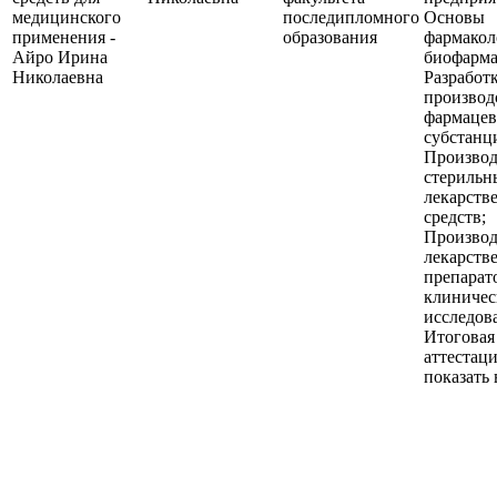
медицинского
последипломного
Основы
применения -
образования
фармакол
Айро Ирина
биофарма
Николаевна
Разработк
производ
фармацев
субстанц
Производ
стерильн
лекарств
средств;
Производ
лекарств
препарат
клиничес
исследов
Итоговая
аттестац
показать 