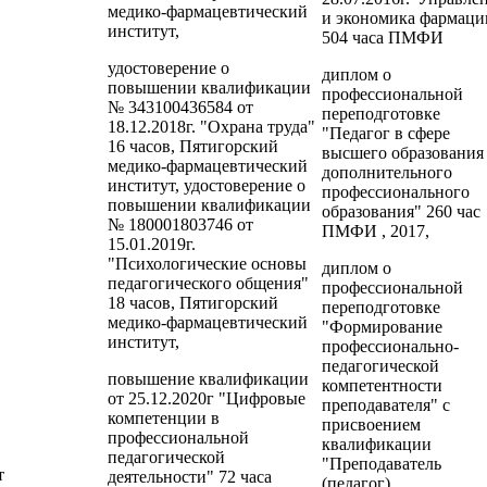
медико-фармацевтический
и экономика фармаци
институт,
504 часа ПМФИ
удостоверение о
диплом о
повышении квалификации
профессиональной
№ 343100436584 от
переподготовке
18.12.2018г. "Охрана труда"
"Педагог в сфере
16 часов, Пятигорский
высшего образования
медико-фармацевтический
дополнительного
институт, удостоверение о
профессионального
повышении квалификации
образования" 260 час
№ 180001803746 от
ПМФИ , 2017,
15.01.2019г.
"Психологические основы
диплом о
педагогического общения"
профессиональной
18 часов, Пятигорский
переподготовке
медико-фармацевтический
"Формирование
институт,
профессионально-
педагогической
повышение квалификации
компетентности
от 25.12.2020г "Цифровые
преподавателя" с
компетенции в
присвоением
профессиональной
квалификации
педагогической
"Преподаватель
т
деятельности" 72 часа
(педагог)