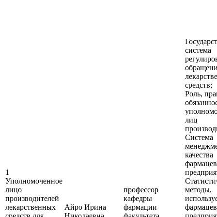
Государс
система
регулиро
обращен
лекарств
средств;
Роль, пра
обязанно
уполном
лиц
производ
Система
менеджм
качества
фармацев
1
предприя
Уполномоченное
Статисти
лицо
профессор
методы,
производителей
кафедры
использу
лекарственных
Айро Ирина
фармации
фармацев
средств для
Николаевна
факультета
предприя