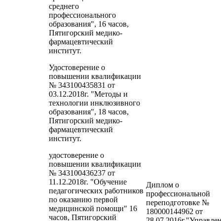
среднего
профессионального
образования", 16 часов,
Пятигорский медико-
фармацевтический
институт.
Удостоверение о
повышении квалификации
№ 343100435831 от
03.12.2018г. "Методы и
технологии инклюзивного
образования", 18 часов,
Пятигорский медико-
фармацевтический
институт.
удостоверение о
повышении квалификации
№ 343100436237 от
11.12.2018г. "Обучение
Диплом о
педагогических работников
профессиональной
по оказанию первой
переподготовке №
медицинской помощи" 16
180000144962 от
часов, Пятигорский
28.07.2016г."Управле