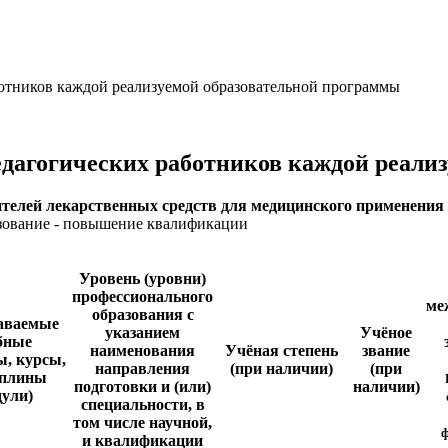
отников каждой реализуемой образовательной программы
едагогических работников каждой реали
телей лекарственных средств для медицинского применения
азование - повышение квалификации
Уровень (уровни)
профессионального
ме
образования с
аваемые
указанием
Учёное
бные
наименования
Учёная степень
звание
ы, курсы,
направления
(при наличии)
(при
иплины
подготовки и (или)
наличии)
дули)
специальности, в
том числе научной,
ф
и квалификации