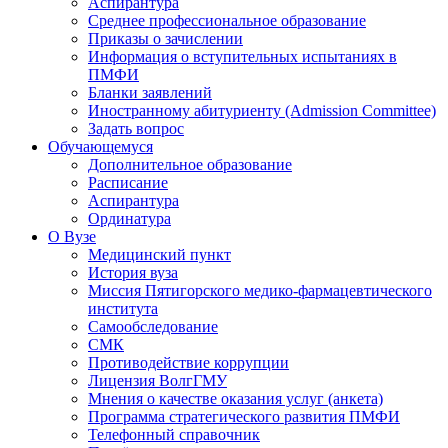
Аспирантура
Среднее профессиональное образование
Приказы о зачислении
Информация о вступительных испытаниях в
ПМФИ
Бланки заявлений
Иностранному абитуриенту (Admission Committee)
Задать вопрос
Обучающемуся
Дополнительное образование
Расписание
Аспирантура
Ординатура
О Вузе
Медицинский пункт
История вуза
Миссия Пятигорского медико-фармацевтического
института
Самообследование
СМК
Противодействие коррупции
Лицензия ВолгГМУ
Мнения о качестве оказания услуг (анкета)
Программа стратегического развития ПМФИ
Телефонный справочник