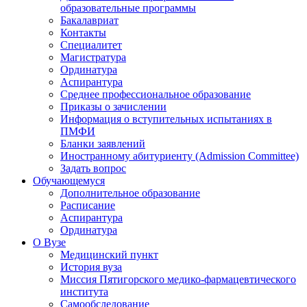
образовательные программы
Бакалавриат
Контакты
Специалитет
Магистратура
Ординатура
Аспирантура
Среднее профессиональное образование
Приказы о зачислении
Информация о вступительных испытаниях в
ПМФИ
Бланки заявлений
Иностранному абитуриенту (Admission Committee)
Задать вопрос
Обучающемуся
Дополнительное образование
Расписание
Аспирантура
Ординатура
О Вузе
Медицинский пункт
История вуза
Миссия Пятигорского медико-фармацевтического
института
Самообследование