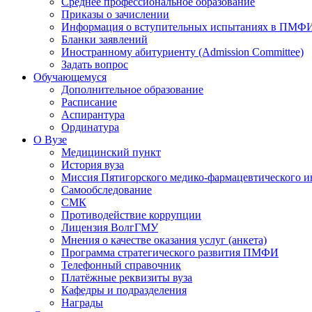
Среднее профессиональное образование
Приказы о зачислении
Информация о вступительных испытаниях в ПМФ
Бланки заявлений
Иностранному абитуриенту (Admission Committee)
Задать вопрос
Обучающемуся
Дополнительное образование
Расписание
Аспирантура
Ординатура
О Вузе
Медицинский пункт
История вуза
Миссия Пятигорского медико-фармацевтического и
Самообследование
СМК
Противодействие коррупции
Лицензия ВолгГМУ
Мнения о качестве оказания услуг (анкета)
Программа стратегического развития ПМФИ
Телефонный справочник
Платёжные реквизиты вуза
Кафедры и подразделения
Награды