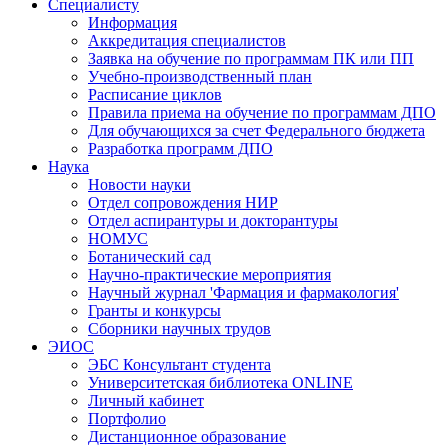
Специалисту
Информация
Аккредитация специалистов
Заявка на обучение по программам ПК или ПП
Учебно-производственный план
Расписание циклов
Правила приема на обучение по программам ДПО
Для обучающихся за счет Федерального бюджета
Разработка программ ДПО
Наука
Новости науки
Отдел сопровождения НИР
Отдел аспирантуры и докторантуры
НОМУС
Ботанический сад
Научно-практические мероприятия
Научный журнал 'Фармация и фармакология'
Гранты и конкурсы
Сборники научных трудов
ЭИОС
ЭБС Консультант студента
Университетская библиотека ONLINE
Личный кабинет
Портфолио
Дистанционное образование