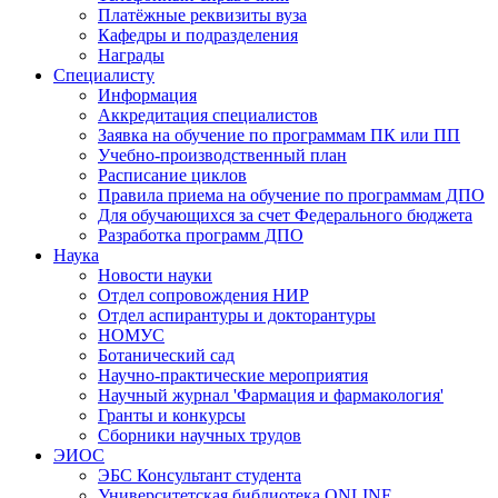
Платёжные реквизиты вуза
Кафедры и подразделения
Награды
Специалисту
Информация
Аккредитация специалистов
Заявка на обучение по программам ПК или ПП
Учебно-производственный план
Расписание циклов
Правила приема на обучение по программам ДПО
Для обучающихся за счет Федерального бюджета
Разработка программ ДПО
Наука
Новости науки
Отдел сопровождения НИР
Отдел аспирантуры и докторантуры
НОМУС
Ботанический сад
Научно-практические мероприятия
Научный журнал 'Фармация и фармакология'
Гранты и конкурсы
Сборники научных трудов
ЭИОС
ЭБС Консультант студента
Университетская библиотека ONLINE