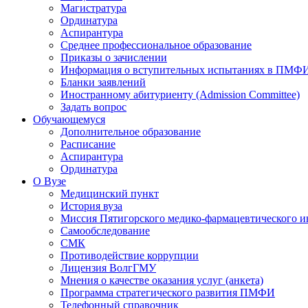
Магистратура
Ординатура
Аспирантура
Среднее профессиональное образование
Приказы о зачислении
Информация о вступительных испытаниях в ПМФ
Бланки заявлений
Иностранному абитуриенту (Admission Committee)
Задать вопрос
Обучающемуся
Дополнительное образование
Расписание
Аспирантура
Ординатура
О Вузе
Медицинский пункт
История вуза
Миссия Пятигорского медико-фармацевтического и
Самообследование
СМК
Противодействие коррупции
Лицензия ВолгГМУ
Мнения о качестве оказания услуг (анкета)
Программа стратегического развития ПМФИ
Телефонный справочник