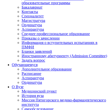
образовательные программы
Бакалавриат
Контакты
Специалитет
Магистратура
Ординатура
Аспирантура
Среднее профессиональное образование
Приказы о зачислении
Информация о вступительных испытаниях в
ПМФИ
Бланки заявлений
Иностранному абитуриенту (Admission Committee)
Задать вопрос
Обучающемуся
Дополнительное образование
Расписание
Аспирантура
Ординатура
О Вузе
Медицинский пункт
История вуза
Миссия Пятигорского медико-фармацевтического
института
Самообследование