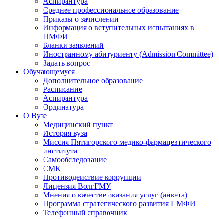
Аспирантура
Среднее профессиональное образование
Приказы о зачислении
Информация о вступительных испытаниях в
ПМФИ
Бланки заявлений
Иностранному абитуриенту (Admission Committee)
Задать вопрос
Обучающемуся
Дополнительное образование
Расписание
Аспирантура
Ординатура
О Вузе
Медицинский пункт
История вуза
Миссия Пятигорского медико-фармацевтического
института
Самообследование
СМК
Противодействие коррупции
Лицензия ВолгГМУ
Мнения о качестве оказания услуг (анкета)
Программа стратегического развития ПМФИ
Телефонный справочник