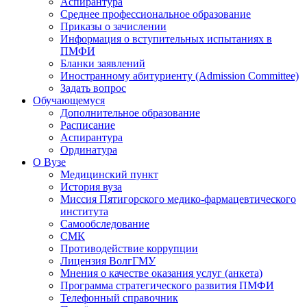
Аспирантура
Среднее профессиональное образование
Приказы о зачислении
Информация о вступительных испытаниях в
ПМФИ
Бланки заявлений
Иностранному абитуриенту (Admission Committee)
Задать вопрос
Обучающемуся
Дополнительное образование
Расписание
Аспирантура
Ординатура
О Вузе
Медицинский пункт
История вуза
Миссия Пятигорского медико-фармацевтического
института
Самообследование
СМК
Противодействие коррупции
Лицензия ВолгГМУ
Мнения о качестве оказания услуг (анкета)
Программа стратегического развития ПМФИ
Телефонный справочник