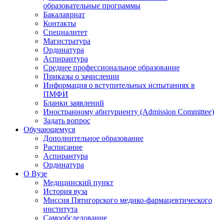
образовательные программы
Бакалавриат
Контакты
Специалитет
Магистратура
Ординатура
Аспирантура
Среднее профессиональное образование
Приказы о зачислении
Информация о вступительных испытаниях в
ПМФИ
Бланки заявлений
Иностранному абитуриенту (Admission Committee)
Задать вопрос
Обучающемуся
Дополнительное образование
Расписание
Аспирантура
Ординатура
О Вузе
Медицинский пункт
История вуза
Миссия Пятигорского медико-фармацевтического
института
Самообследование