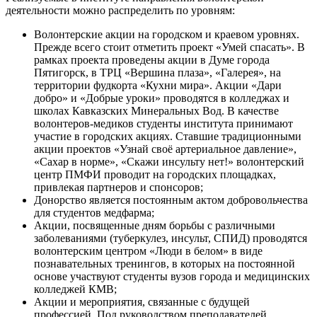
деятельности можно распределить по уровням:
Волонтерские акции на городском и краевом уровнях.
Прежде всего стоит отметить проект «Умей спасать». В
рамках проекта проведены акции в Думе города
Пятигорск, в ТРЦ «Вершина плаза», «Галерея», на
территории фудкорта «Кухни мира». Акции «Дари
добро» и «Добрые уроки» проводятся в колледжах и
школах Кавказских Минеральных Вод. В качестве
волонтеров-медиков студенты института принимают
участие в городских акциях. Ставшие традиционными
акции проектов «Узнай своё артериальное давление»,
«Сахар в норме», «Скажи инсульту нет!» волонтерский
центр ПМФИ проводит на городских площадках,
привлекая партнеров и спонсоров;
Донорство является постоянным актом добровольчества
для студентов медфарма;
Акции, посвященные дням борьбы с различными
заболеваниями (туберкулез, инсульт, СПИД) проводятся
волонтерским центром «Люди в белом» в виде
познавательных тренингов, в которых на постоянной
основе участвуют студенты вузов города и медицинских
колледжей КМВ;
Акции и мероприятия, связанные с будущей
профессией. Под руководством преподавателей