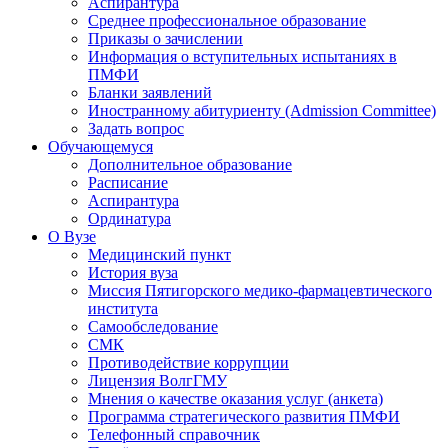
Аспирантура
Среднее профессиональное образование
Приказы о зачислении
Информация о вступительных испытаниях в
ПМФИ
Бланки заявлений
Иностранному абитуриенту (Admission Committee)
Задать вопрос
Обучающемуся
Дополнительное образование
Расписание
Аспирантура
Ординатура
О Вузе
Медицинский пункт
История вуза
Миссия Пятигорского медико-фармацевтического
института
Самообследование
СМК
Противодействие коррупции
Лицензия ВолгГМУ
Мнения о качестве оказания услуг (анкета)
Программа стратегического развития ПМФИ
Телефонный справочник