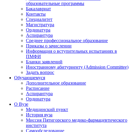
образовательные программы
Бакалавриат
Контакты
Специалитет
Магистратура
Ординатура
Аспирантура
Среднее профессиональное образование
Приказы о зачислении
Информация о вступительных испытаниях в
ПМФИ
Бланки заявлений
Иностранному абитуриенту (Admission Committee)
Задать вопрос
Обучающемуся
Дополнительное образование
Расписание
Аспирантура
Ординатура
О Вузе
Медицинский пункт
История вуза
Миссия Пятигорского медико-фармацевтического
института
Самообследование