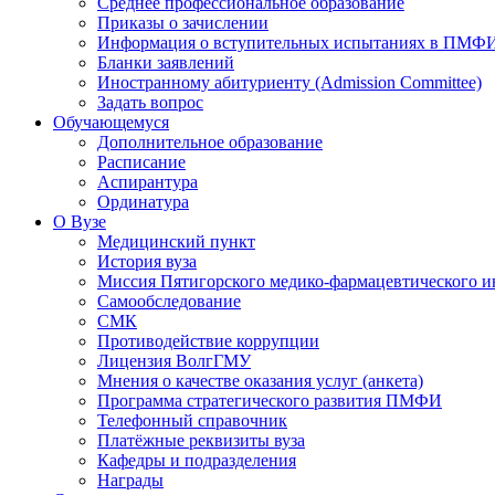
Среднее профессиональное образование
Приказы о зачислении
Информация о вступительных испытаниях в ПМФ
Бланки заявлений
Иностранному абитуриенту (Admission Committee)
Задать вопрос
Обучающемуся
Дополнительное образование
Расписание
Аспирантура
Ординатура
О Вузе
Медицинский пункт
История вуза
Миссия Пятигорского медико-фармацевтического и
Самообследование
СМК
Противодействие коррупции
Лицензия ВолгГМУ
Мнения о качестве оказания услуг (анкета)
Программа стратегического развития ПМФИ
Телефонный справочник
Платёжные реквизиты вуза
Кафедры и подразделения
Награды