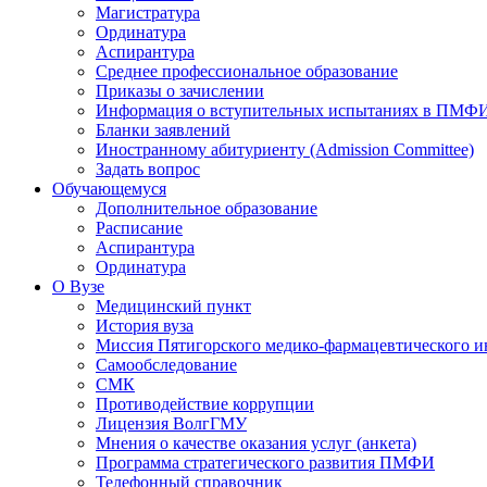
Магистратура
Ординатура
Аспирантура
Среднее профессиональное образование
Приказы о зачислении
Информация о вступительных испытаниях в ПМФ
Бланки заявлений
Иностранному абитуриенту (Admission Committee)
Задать вопрос
Обучающемуся
Дополнительное образование
Расписание
Аспирантура
Ординатура
О Вузе
Медицинский пункт
История вуза
Миссия Пятигорского медико-фармацевтического и
Самообследование
СМК
Противодействие коррупции
Лицензия ВолгГМУ
Мнения о качестве оказания услуг (анкета)
Программа стратегического развития ПМФИ
Телефонный справочник