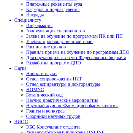
Платёжные реквизиты вуза
Кафедры и подразделения
Награды
Специалисту
Информация
Аккредитация специалистов
Заявка на обучение по программам ПК или ПП
Учебно-производственный план
Расписание циклов
Правила приема на обучение по программам ДПО
Для обучающихся за счет Федерального бюджета
Разработка программ ДПО
Наука
Новости науки
Отдел сопровождения НИР
Отдел аспирантуры и докторантуры
НОМУС
Ботанический сад
Научно-практические мероприятия
Научный журнал 'Фармация и фармакология'
Гранты и конкурсы
Сборники научных трудов
ЭИОС
ЭБС Консультант студента
Университетская библиотека ONLINE