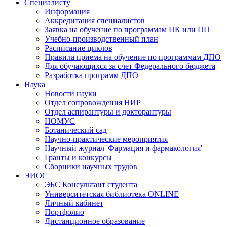
Специалисту
Информация
Аккредитация специалистов
Заявка на обучение по программам ПК или ПП
Учебно-производственный план
Расписание циклов
Правила приема на обучение по программам ДПО
Для обучающихся за счет Федерального бюджета
Разработка программ ДПО
Наука
Новости науки
Отдел сопровождения НИР
Отдел аспирантуры и докторантуры
НОМУС
Ботанический сад
Научно-практические мероприятия
Научный журнал 'Фармация и фармакология'
Гранты и конкурсы
Сборники научных трудов
ЭИОС
ЭБС Консультант студента
Университетская библиотека ONLINE
Личный кабинет
Портфолио
Дистанционное образование