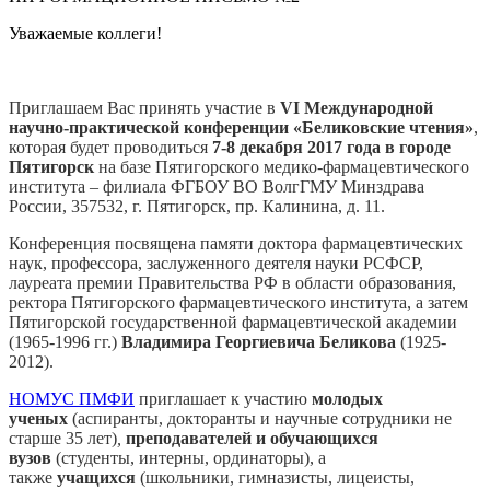
Уважаемые коллеги!
Приглашаем Вас принять участие в
VI
Международной
научно-практической конференции «Беликовские чтения»
,
которая будет проводиться
7-8 декабря 2017 года в городе
Пятигорск
на базе Пятигорского медико-фармацевтического
института – филиала ФГБОУ ВО ВолгГМУ Минздрава
России, 357532, г. Пятигорск, пр. Калинина, д. 11.
Конференция посвящена памяти доктора фармацевтических
наук, профессора, заслуженного деятеля науки РСФСР,
лауреата премии Правительства РФ в области образования,
ректора Пятигорского фармацевтического института, а затем
Пятигорской государственной фармацевтической академии
(1965-1996 гг.)
Владимира Георгиевича Беликова
(1925-
2012).
НОМУС ПМФИ
приглашает к участию
молодых
ученых
(аспиранты, докторанты и научные сотрудники не
старше 35 лет)
,
преподавателей и обучающихся
вузов
(студенты, интерны, ординаторы), а
также
учащихся
(школьники, гимназисты, лицеисты,