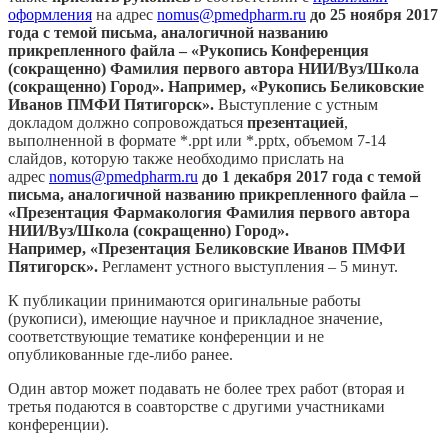
оформления
на адрес
nomus@pmedpharm.ru
до 25 ноября 2017
года
с темой письма, аналогичной названию
прикрепленного файла – «Рукопись Конференция
(сокращенно) Фамилия первого автора НИИ/Вуз/Школа
(сокращенно) Город». Например,
«Рукопись Беликовские
Иванов ПМФИ Пятигорск».
Выступление с устным
докладом должно сопровождаться
презентацией
,
выполненной в формате *.ppt или *.pptx, объемом 7-14
слайдов, которую также необходимо прислать на
адрес
nomus@pmedpharm.ru
до 1 декабря 2017 года
с темой
письма, аналогичной названию прикрепленного файла –
«Презентация Фармакология Фамилия первого автора
НИИ/Вуз/Школа (сокращенно) Город».
Например,
«Презентация Беликовские Иванов ПМФИ
Пятигорск».
Регламент устного выступления – 5 минут.
К публикации принимаются оригинальные работы
(рукописи), имеющие научное и прикладное значение,
соответствующие тематике конференции и не
опубликованные где-либо ранее.
Один автор может подавать не более трех работ (вторая и
третья подаются в соавторстве с другими участниками
конференции).