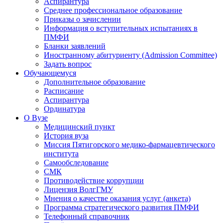
Аспирантура
Среднее профессиональное образование
Приказы о зачислении
Информация о вступительных испытаниях в
ПМФИ
Бланки заявлений
Иностранному абитуриенту (Admission Committee)
Задать вопрос
Обучающемуся
Дополнительное образование
Расписание
Аспирантура
Ординатура
О Вузе
Медицинский пункт
История вуза
Миссия Пятигорского медико-фармацевтического
института
Самообследование
СМК
Противодействие коррупции
Лицензия ВолгГМУ
Мнения о качестве оказания услуг (анкета)
Программа стратегического развития ПМФИ
Телефонный справочник