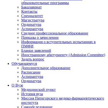
образовательные программы
Бакалавриат
Контакты
Специалитет
Магистратура
Ординатура
Аспирантура
Среднее профессиональное образование
Приказы о зачислении
Информация о вступительных испытаниях в
ПМФИ
Бланки заявлений
Иностранному абитуриенту (Admission Committee)
Задать вопрос
Обучающемуся
Дополнительное образование
Расписание
Аспирантура
Ординатура
О Вузе
Медицинский пункт
История вуза
Миссия Пятигорского медико-фармацевтического
института
Самообследование