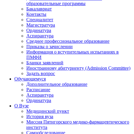
образовательные программы
Бакалавриат
Контакты
Специалитет
Магистратура
Ординатура
Аспирантура
Среднее профессиональное образование
Приказы о зачислении
Информация о вступительных испытаниях в
ПМФИ
Бланки заявлений
Иностранному абитуриенту (Admission Committee)
Задать вопрос
Обучающемуся
Дополнительное образование
Расписание
Аспирантура
Ординатура
О Вузе
Медицинский пункт
История вуза
Миссия Пятигорского медико-фармацевтического
института
Самообследование