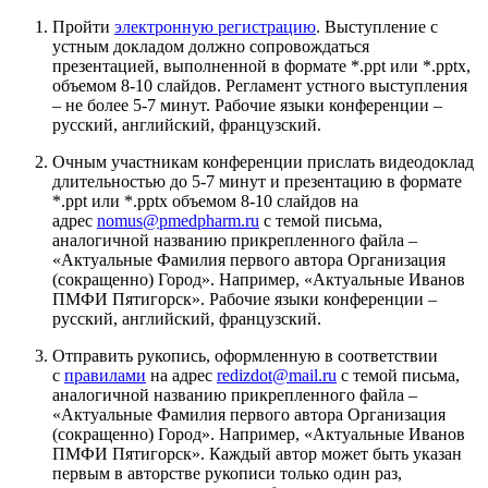
Пройти
электронную регистрацию
. Выступление с
устным докладом должно сопровождаться
презентацией, выполненной в формате *.ppt или *.pptx,
объемом 8-10 слайдов. Регламент устного выступления
– не более 5-7 минут. Рабочие языки конференции –
русский, английский, французский.
Очным участникам конференции прислать видеодоклад
длительностью до 5-7 минут и презентацию в формате
*.ppt или *.pptx объемом 8-10 слайдов на
адрес
nomus@pmedpharm.ru
с темой письма,
аналогичной названию прикрепленного файла –
«Актуальные Фамилия первого автора Организация
(сокращенно) Город». Например, «Актуальные Иванов
ПМФИ Пятигорск». Рабочие языки конференции –
русский, английский, французский.
Отправить рукопись, оформленную в соответствии
с
правилами
на адрес
redizdot@mail.ru
с темой письма,
аналогичной названию прикрепленного файла –
«Актуальные Фамилия первого автора Организация
(сокращенно) Город». Например, «Актуальные Иванов
ПМФИ Пятигорск». Каждый автор может быть указан
первым в авторстве рукописи только один раз,