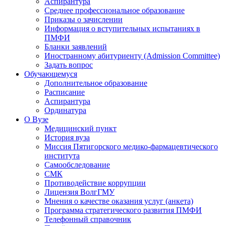
Аспирантура
Среднее профессиональное образование
Приказы о зачислении
Информация о вступительных испытаниях в
ПМФИ
Бланки заявлений
Иностранному абитуриенту (Admission Committee)
Задать вопрос
Обучающемуся
Дополнительное образование
Расписание
Аспирантура
Ординатура
О Вузе
Медицинский пункт
История вуза
Миссия Пятигорского медико-фармацевтического
института
Самообследование
СМК
Противодействие коррупции
Лицензия ВолгГМУ
Мнения о качестве оказания услуг (анкета)
Программа стратегического развития ПМФИ
Телефонный справочник