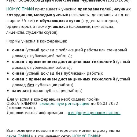
наук, профессора
Дарьи Алексеевны Муравьевой
(1922-2008).
Гранты и конкурсы
Платёжные реквизиты вуза
Бланки заявлений
Получение доступов в системы ПМФИ
НОМУС ПМФИ
приглашает к участию
преподавателей, научных
Сборники научных трудов
Кафедры и подразделения
Иностранному абитуриенту (Admission Committee)
сотрудников, молодых ученых
(аспиранты, докторанты и т.д. не
Награды
старше 35 лет)
и обучающихся вузов
(студенты, интерны,
Задать вопрос
ординаторы), а также
учащихся
(школьники, гимназисты,
лицеисты, студенты ссузов).
Формы участия в конференции:
очная
(устный доклад с публикацией работы или стендовый
доклад с публикацией работы);
очная с применением дистанционных технологий
(устный
доклад с публикацией работы);
очная
(устный доклад
без
публикации работы);
очная с применением дистанционных технологий
(устный
доклад
без
публикации работы);
заочная
(только публикация работы).
Для участия в конференции необходимо пройти
ОБЯЗАТЕЛЬНУЮ
электронную регистрацию
до 06.03.2022
(включительно).
Дополнительная информация –
в информационном письме.
Все последние новости и интересные моменты доступны на
сайте ПМФИ
и в социальных сетях
НОМУС ПМФИ
: