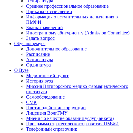
Аспирантура
Среднее профессиональное образование
Приказы о зачислении
Информация о вступительных испытаниях в
ПМФИ
Бланки заявлений
Иностранному абитуриенту (Admission Committee)
Задать вопрос
Обучающемуся
Дополнительное образование
Расписание
Аспирантура
Ординатура
О Вузе
Медицинский пункт
История вуза
Миссия Пятигорского медико-фармацевтического
института
Самообследование
СМК
Противодействие коррупции
Лицензия ВолгГМУ
Мнения о качестве оказания услуг (анкета)
Программа стратегического развития ПМФИ
Телефонный справочник