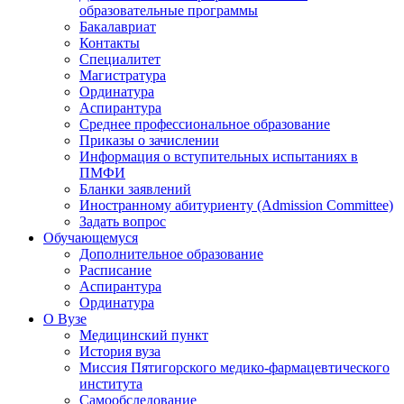
образовательные программы
Бакалавриат
Контакты
Специалитет
Магистратура
Ординатура
Аспирантура
Среднее профессиональное образование
Приказы о зачислении
Информация о вступительных испытаниях в
ПМФИ
Бланки заявлений
Иностранному абитуриенту (Admission Committee)
Задать вопрос
Обучающемуся
Дополнительное образование
Расписание
Аспирантура
Ординатура
О Вузе
Медицинский пункт
История вуза
Миссия Пятигорского медико-фармацевтического
института
Самообследование