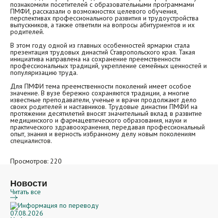
познакомили посетителей с образовательными программами
Гранты и конкурсы
Платёжные реквизиты вуза
Бланки заявлений
Получение доступов в системы ПМФИ
ПМФИ, рассказали о возможностях целевого обучения,
Сборники научных трудов
перспективах профессионального развития и трудоустройства
Кафедры и подразделения
Иностранному абитуриенту (Admission Committee)
выпускников, а также ответили на вопросы абитуриентов и их
Награды
родителей.
Задать вопрос
В этом году одной из главных особенностей ярмарки стала
презентация трудовых династий Ставропольского края. Такая
инициатива направлена на сохранение преемственности
профессиональных традиций, укрепление семейных ценностей и
популяризацию труда.
Для ПМФИ тема преемственности поколений имеет особое
значение. В вузе бережно сохраняются традиции, а многие
известные преподаватели, ученые и врачи продолжают дело
своих родителей и наставников. Трудовые династии ПМФИ на
протяжении десятилетий вносят значительный вклад в развитие
медицинского и фармацевтического образования, науки и
практического здравоохранения, передавая профессиональный
опыт, знания и верность избранному делу новым поколениям
специалистов.
Просмотров: 220
Новости
Читать все
07.08.2026