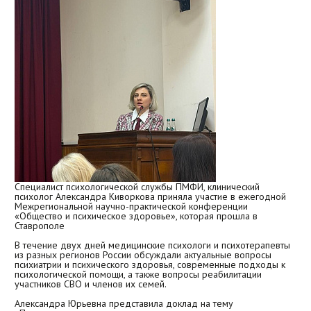
Гранты и конкурсы
Платёжные реквизиты вуза
Бланки заявлений
Получение доступов в системы ПМФИ
Сборники научных трудов
Кафедры и подразделения
Иностранному абитуриенту (Admission Committee)
Награды
Задать вопрос
Специалист психологической службы ПМФИ, клинический
психолог Александра Киворкова приняла участие в ежегодной
Межрегиональной научно-практической конференции
«Общество и психическое здоровье», которая прошла в
Ставрополе
В течение двух дней медицинские психологи и психотерапевты
из разных регионов России обсуждали актуальные вопросы
психиатрии и психического здоровья, современные подходы к
психологической помощи, а также вопросы реабилитации
участников СВО и членов их семей.
Александра Юрьевна представила доклад на тему