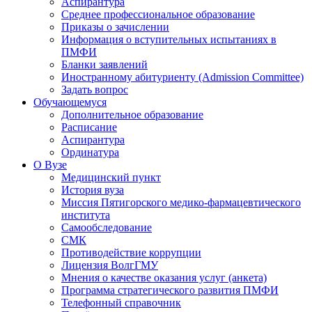
Аспирантура
Среднее профессиональное образование
Приказы о зачислении
Информация о вступительных испытаниях в
ПМФИ
Бланки заявлений
Иностранному абитуриенту (Admission Committee)
Задать вопрос
Обучающемуся
Дополнительное образование
Расписание
Аспирантура
Ординатура
О Вузе
Медицинский пункт
История вуза
Миссия Пятигорского медико-фармацевтического
института
Самообследование
СМК
Противодействие коррупции
Лицензия ВолгГМУ
Мнения о качестве оказания услуг (анкета)
Программа стратегического развития ПМФИ
Телефонный справочник