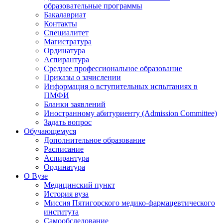
образовательные программы
Бакалавриат
Контакты
Специалитет
Магистратура
Ординатура
Аспирантура
Среднее профессиональное образование
Приказы о зачислении
Информация о вступительных испытаниях в
ПМФИ
Бланки заявлений
Иностранному абитуриенту (Admission Committee)
Задать вопрос
Обучающемуся
Дополнительное образование
Расписание
Аспирантура
Ординатура
О Вузе
Медицинский пункт
История вуза
Миссия Пятигорского медико-фармацевтического
института
Самообследование