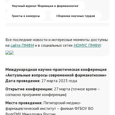
Гранты и конкурсы
Платёжные реквизиты вуза
Бланки заявлений
Получение доступов в системы ПМФИ
Научный журнал 'Фармация и фармакология'
Сборники научных трудов
Кафедры и подразделения
Иностранному абитуриенту (Admission Committee)
Гранты и конкурсы
Сборники научных трудов
Награды
Задать вопрос
Все последние новости и интересные моменты доступны
на
сайте ПМФИ
и в социальных сетях
НОМУС ПМФИ
:
Международная научно-практическая конференция
«Актуальные вопросы современной фармакогнозии»
Дата проведения:
27 марта 2023 года
Открытие конференции:
27 марта (точное время –
согласно программе конференции)
Место проведения:
Пятигорский медико-
фармацевтический институт – филиал ФГБОУ ВО
ВолгГМУ Минздрава России