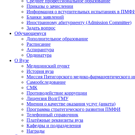
Среднее профессиональное образование
Приказы о зачислении
Информация о вступительных испытаниях в ПМФ
Бланки заявлений
Иностранному абитуриенту (Admission Committee)
Задать вопрос
Обучающемуся
Дополнительное образование
Расписание
Аспирантура
Ординатура
О Вузе
Медицинский пункт
История вуза
Миссия Пятигорского медико-фармацевтического и
Самообследование
СМК
Противодействие коррупции
Лицензия ВолгГМУ
Мнения о качестве оказания услуг (анкета)
Программа стратегического развития ПМФИ
Телефонный справочник
Платёжные реквизиты вуза
Кафедры и подразделения
Награды