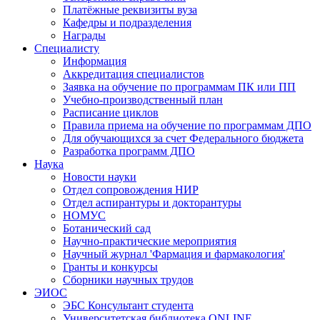
Платёжные реквизиты вуза
Кафедры и подразделения
Награды
Специалисту
Информация
Аккредитация специалистов
Заявка на обучение по программам ПК или ПП
Учебно-производственный план
Расписание циклов
Правила приема на обучение по программам ДПО
Для обучающихся за счет Федерального бюджета
Разработка программ ДПО
Наука
Новости науки
Отдел сопровождения НИР
Отдел аспирантуры и докторантуры
НОМУС
Ботанический сад
Научно-практические мероприятия
Научный журнал 'Фармация и фармакология'
Гранты и конкурсы
Сборники научных трудов
ЭИОС
ЭБС Консультант студента
Университетская библиотека ONLINE