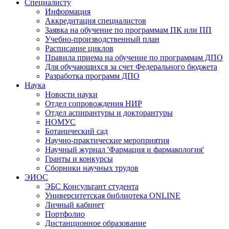
Специалисту
Информация
Аккредитация специалистов
Заявка на обучение по программам ПК или ПП
Учебно-производственный план
Расписание циклов
Правила приема на обучение по программам ДПО
Для обучающихся за счет Федерального бюджета
Разработка программ ДПО
Наука
Новости науки
Отдел сопровождения НИР
Отдел аспирантуры и докторантуры
НОМУС
Ботанический сад
Научно-практические мероприятия
Научный журнал 'Фармация и фармакология'
Гранты и конкурсы
Сборники научных трудов
ЭИОС
ЭБС Консультант студента
Университетская библиотека ONLINE
Личный кабинет
Портфолио
Дистанционное образование