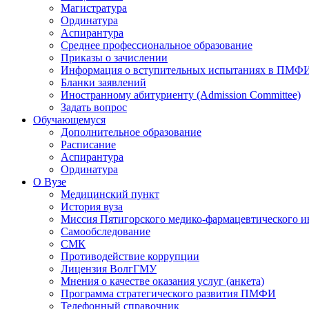
Магистратура
Ординатура
Аспирантура
Среднее профессиональное образование
Приказы о зачислении
Информация о вступительных испытаниях в ПМФ
Бланки заявлений
Иностранному абитуриенту (Admission Committee)
Задать вопрос
Обучающемуся
Дополнительное образование
Расписание
Аспирантура
Ординатура
О Вузе
Медицинский пункт
История вуза
Миссия Пятигорского медико-фармацевтического и
Самообследование
СМК
Противодействие коррупции
Лицензия ВолгГМУ
Мнения о качестве оказания услуг (анкета)
Программа стратегического развития ПМФИ
Телефонный справочник