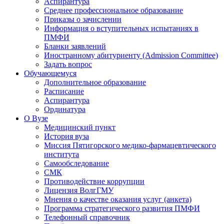
Аспирантура
Среднее профессиональное образование
Приказы о зачислении
Информация о вступительных испытаниях в
ПМФИ
Бланки заявлений
Иностранному абитуриенту (Admission Committee)
Задать вопрос
Обучающемуся
Дополнительное образование
Расписание
Аспирантура
Ординатура
О Вузе
Медицинский пункт
История вуза
Миссия Пятигорского медико-фармацевтического
института
Самообследование
СМК
Противодействие коррупции
Лицензия ВолгГМУ
Мнения о качестве оказания услуг (анкета)
Программа стратегического развития ПМФИ
Телефонный справочник