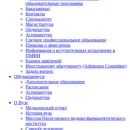
образовательные программы
Бакалавриат
Контакты
Специалитет
Магистратура
Ординатура
Аспирантура
Среднее профессиональное образование
Приказы о зачислении
Информация о вступительных испытаниях в
ПМФИ
Бланки заявлений
Иностранному абитуриенту (Admission Committee)
Задать вопрос
Обучающемуся
Дополнительное образование
Расписание
Аспирантура
Ординатура
О Вузе
Медицинский пункт
История вуза
Миссия Пятигорского медико-фармацевтического
института
Самообследование