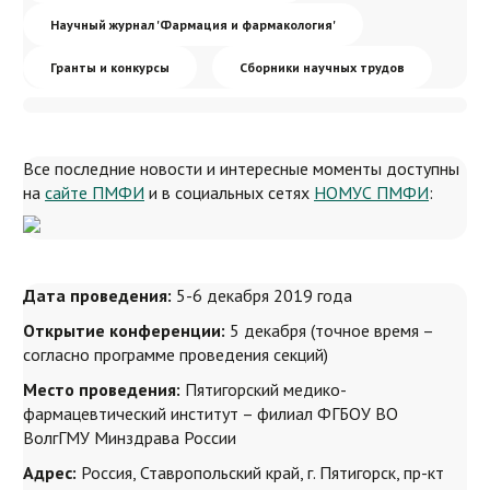
Гранты и конкурсы
Платёжные реквизиты вуза
Бланки заявлений
Получение доступов в системы ПМФИ
Научный журнал 'Фармация и фармакология'
Сборники научных трудов
Кафедры и подразделения
Иностранному абитуриенту (Admission Committee)
Гранты и конкурсы
Сборники научных трудов
Награды
Задать вопрос
Все последние новости и интересные моменты доступны
на
сайте ПМФИ
и в социальных сетях
НОМУС ПМФИ
:
Дата проведения:
5-6 декабря 2019 года
Открытие конференции:
5 декабря (точное время –
согласно программе проведения секций)
Место проведения:
Пятигорский медико-
фармацевтический институт – филиал ФГБОУ ВО
ВолгГМУ Минздрава России
Адрес:
Россия, Ставропольский край, г. Пятигорск, пр-кт